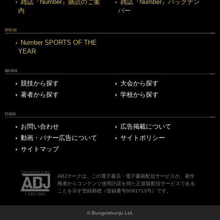
雑誌『Number』購読のご案
雑誌『Number』バックナン
内
バー
SPECIAL
Number SPORTS OF THE
YEAR
ARCHIVE
競技から探す
大会から探す
著者から探す
学校から探す
OTHERS
お問い合わせ
広告掲載について
動画・バナー広告について
サイトポリシー
サイトマップ
ABJマークは、この電子書店・電子書籍配信サービスが、著作
権者からコンテンツ使用許諾を得た正規版配信サービスである
ことを示す登録商標（登録番号6091713号）です。
© Bungeishunju Ltd.