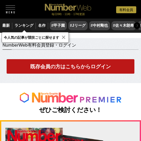
有料会員
毎日6時・11時・17時更新
最新
ランキング
名作
#甲子園
#Jリーグ
#中村剛也
#佐々木朗希
〉
×
NumberWeb有料会員登録・ログイン
今人気の記事が競技ごとに探せます
NumberWeb有料会員登録・ログイン
既存会員の方はこちらからログイン
ぜひご検討ください！