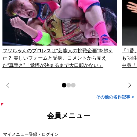
フワちゃんのプロレスは“芸能人の挑戦企画”を超え
「1番
た？ 美しいフォームと受身、コメントから見え
も”羽
た“真摯さ”「覚悟が決まるまで大口叩かない」
中身「
その他の名作記事 >
会員メニュー
マイメニュー登録・ログイン