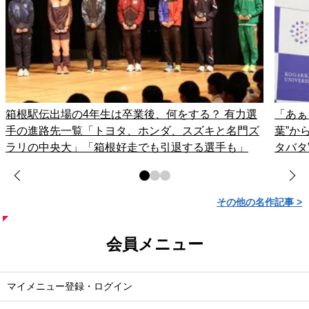
箱根駅伝出場の4年生は卒業後、何をする？ 有力選
「あぁ
手の進路先一覧「トヨタ、ホンダ、スズキと名門ズ
葉”か
ラリの中央大」「箱根好走でも引退する選手も」
タバタ
その他の名作記事 >
会員メニュー
マイメニュー登録・ログイン