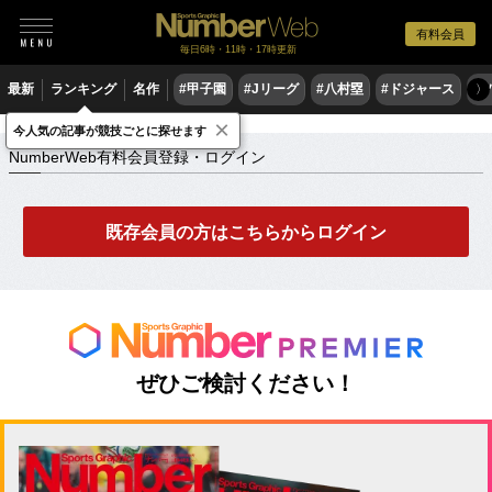
有料会員
毎日6時・11時・17時更新
最新
ランキング
名作
#甲子園
#Jリーグ
#八村塁
#ドジャース
#
〉
×
NumberWeb有料会員登録・ログイン
今人気の記事が競技ごとに探せます
NumberWeb有料会員登録・ログイン
既存会員の方はこちらからログイン
ぜひご検討ください！