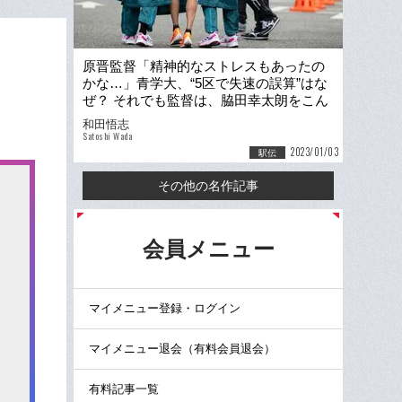
原晋監督「精神的なストレスもあったの
かな…」青学大、“5区で失速の誤算”はな
ぜ？ それでも監督は、脇田幸太朗をこん
な言葉でかばった
和田悟志
Satoshi Wada
2023/01/03
駅伝
その他の名作記事
る
会員メニュー
マイメニュー登録・ログイン
マイメニュー退会（有料会員退会）
有料記事一覧