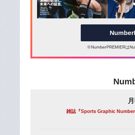
Numbe
※NumberPREMIER
Num
月
雑誌『Sports Graphic