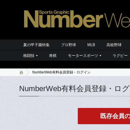
夏の甲子園特集
プロ野球
MLB
高校野球
格闘技
将棋
モータースポーツ
ラグビー
NumberWeb有料会員登録・ログイン
NumberWeb有料会員登録・ロ
既存会員