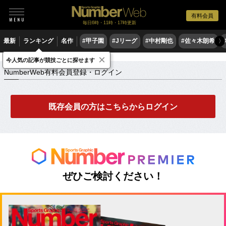
有料会員
毎日6時・11時・17時更新
最新
ランキング
名作
#甲子園
#Jリーグ
#中村剛也
#佐々木朗希
〉
×
NumberWeb有料会員登録・ログイン
今人気の記事が競技ごとに探せます
NumberWeb有料会員登録・ログイン
既存会員の方はこちらからログイン
ぜひご検討ください！