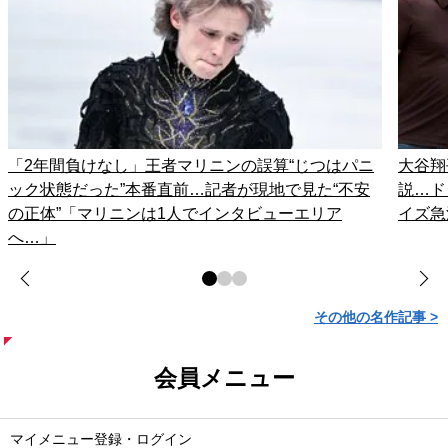
「2年間負けなし」王者マリニンの誤算“じつはパニ
大谷翔
ック状態だった”本番直前…記者が現地で見た“不安
説…ド
の正体”「マリニンは1人でインタビューエリア
イズ急
へ…」
その他の名作記事 >
会員メニュー
マイメニュー登録・ログイン