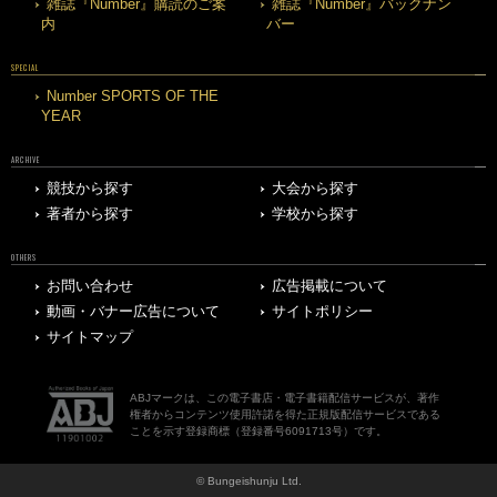
雑誌『Number』購読のご案
雑誌『Number』バックナン
内
バー
SPECIAL
Number SPORTS OF THE
YEAR
ARCHIVE
競技から探す
大会から探す
著者から探す
学校から探す
OTHERS
お問い合わせ
広告掲載について
動画・バナー広告について
サイトポリシー
サイトマップ
ABJマークは、この電子書店・電子書籍配信サービスが、著作
権者からコンテンツ使用許諾を得た正規版配信サービスである
ことを示す登録商標（登録番号6091713号）です。
© Bungeishunju Ltd.