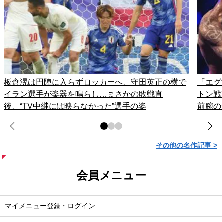
板倉滉は円陣に入らずロッカーへ、守田英正の横で
「エグ
イラン選手が楽器を鳴らし…まさかの敗戦直
トン戦
後、“TV中継には映らなかった”選手の姿
前腕の
その他の名作記事 >
会員メニュー
マイメニュー登録・ログイン