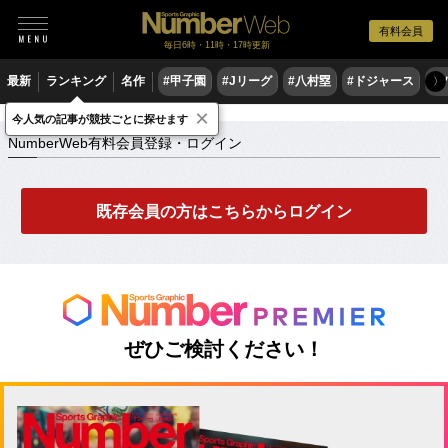
有料会員
毎日6時・11時・17時更新
最新
ランキング
名作
#甲子園
#Jリーグ
#八村塁
#ドジャース
#
〉
×
NumberWeb有料会員登録・ログイン
今人気の記事が競技ごとに探せます
NumberWeb有料会員登録・ログイン
既存会員の方はこちらからログイン
ぜひご検討ください！