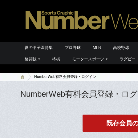
夏の甲子園特集
プロ野球
MLB
高校野球
格闘技
将棋
モータースポーツ
ラグビー
NumberWeb有料会員登録・ログイン
NumberWeb有料会員登録・ロ
既存会員