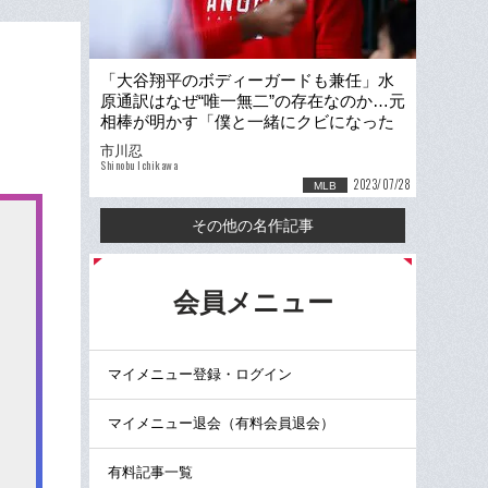
「大谷翔平のボディーガードも兼任」水
原通訳はなぜ“唯一無二”の存在なのか…元
相棒が明かす「僕と一緒にクビになった
一平君」の素顔
市川忍
Shinobu Ichikawa
2023/07/28
MLB
その他の名作記事
る
会員メニュー
マイメニュー登録・ログイン
マイメニュー退会（有料会員退会）
有料記事一覧