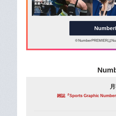
Numbe
※NumberPREMIER
Num
月
雑誌『Sports Graphic