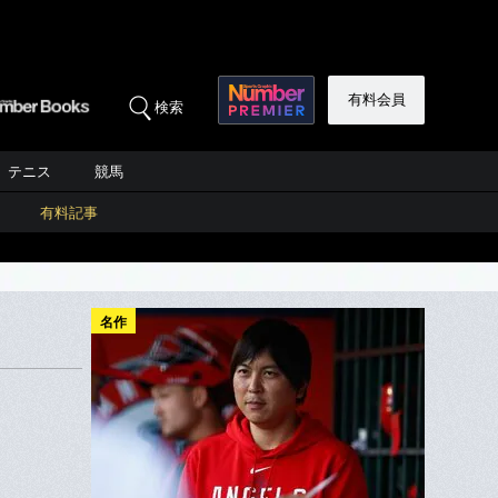
有料会員
検索
テニス
競馬
有料記事
名作