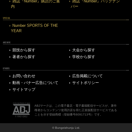
雑誌『Number』購読のご案
雑誌『Number』バックナン
内
バー
SPECIAL
Number SPORTS OF THE
YEAR
ARCHIVE
競技から探す
大会から探す
著者から探す
学校から探す
OTHERS
お問い合わせ
広告掲載について
動画・バナー広告について
サイトポリシー
サイトマップ
ABJマークは、この電子書店・電子書籍配信サービスが、著作
権者からコンテンツ使用許諾を得た正規版配信サービスである
ことを示す登録商標（登録番号6091713号）です。
© Bungeishunju Ltd.