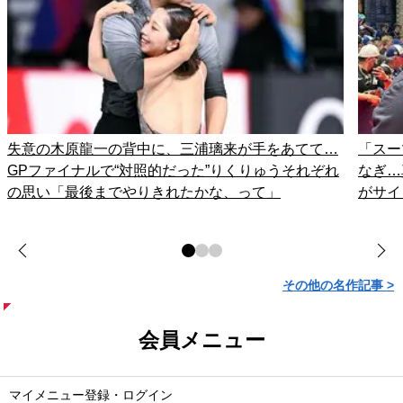
失意の木原龍一の背中に、三浦璃来が手をあてて…
「スー
GPファイナルで“対照的だった”りくりゅうそれぞれ
なぎ…
の思い「最後までやりきれたかな、って」
がサイ
その他の名作記事 >
会員メニュー
マイメニュー登録・ログイン