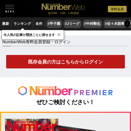
有料会員
毎日6時・11時・17時更新
最新
ランキング
名作
#甲子園
#Jリーグ
#中村剛也
#佐々木朗希
〉
×
NumberWeb有料会員登録・ログイン
今人気の記事が競技ごとに探せます
NumberWeb有料会員登録・ログイン
既存会員の方はこちらからログイン
ぜひご検討ください！