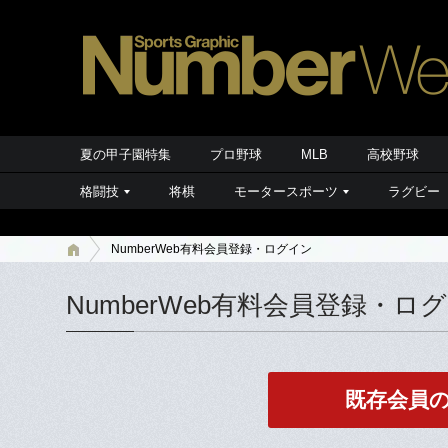
夏の甲子園特集
プロ野球
MLB
高校野球
格闘技
将棋
モータースポーツ
ラグビー
NumberWeb有料会員登録・ログイン
NumberWeb有料会員登録・ロ
既存会員