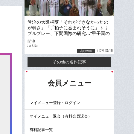
号泣の大阪桐蔭「それができなかったの
が弱さ」「手拍子に呑まれそうに」トリ
プルプレー、下関国際の研究…“甲子園の
魔物”に王者は襲われた
間淳
Jun Aida
2022/08/19
高校野球
その他の名作記事
る
会員メニュー
マイメニュー登録・ログイン
マイメニュー退会（有料会員退会）
有料記事一覧