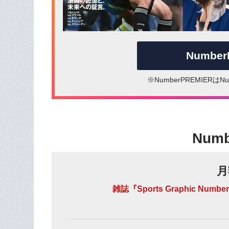
Numbe
※NumberPREMIER
Num
月
雑誌『Sports Graphic