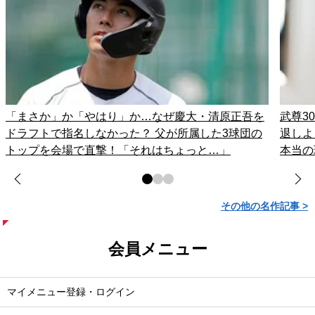
「まさか」か「やはり」か…なぜ慶大・清原正吾を
武尊3
ドラフトで指名しなかった？ 父が所属した3球団の
退しよ
トップを会場で直撃！「それはちょっと…」
本当の
その他の名作記事 >
会員メニュー
マイメニュー登録・ログイン