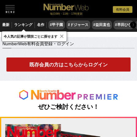
有料会員
毎日6時・11時・17時更新
最新
ランキング
名作
#甲子園
#ドジャース
#益田直也
#早田ひな
〉
×
NumberWeb有料会員登録・ログイン
今人気の記事が競技ごとに探せます
NumberWeb有料会員登録・ログイン
既存会員の方はこちらからログイン
ぜひご検討ください！