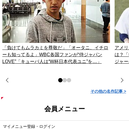
「負けてもムラカミを尊敬だ」「オータニ、イチロ
アメリ
ーも知ってるよ」WBC各国ファンが“侍ジャパン
は？「
LOVE”「キューバ人は“W杯日本代表ユニ”を…」
ジャー
その他の名作記事 >
会員メニュー
マイメニュー登録・ログイン