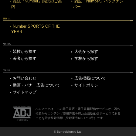
雑誌『Number』購読のご案
雑誌『Number』バックナン
内
バー
SPECIAL
Number SPORTS OF THE
YEAR
ARCHIVE
競技から探す
大会から探す
著者から探す
学校から探す
OTHERS
お問い合わせ
広告掲載について
動画・バナー広告について
サイトポリシー
サイトマップ
ABJマークは、この電子書店・電子書籍配信サービスが、著作
権者からコンテンツ使用許諾を得た正規版配信サービスである
ことを示す登録商標（登録番号6091713号）です。
© Bungeishunju Ltd.