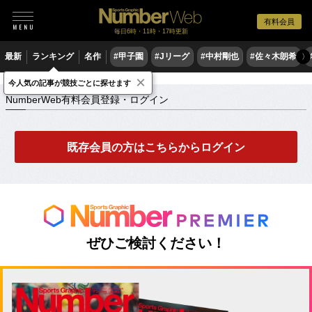
有料会員
毎日6時・11時・17時更新
最新
ランキング
名作
#甲子園
#Jリーグ
#中村剛也
#佐々木朗希
〉
×
NumberWeb有料会員登録・ログイン
今人気の記事が競技ごとに探せます
NumberWeb有料会員登録・ログイン
既存会員の方はこちらからログイン
ぜひご検討ください！