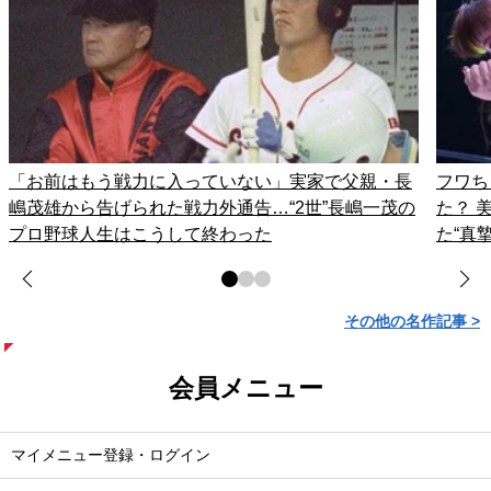
「お前はもう戦力に入っていない」実家で父親・長
フワち
嶋茂雄から告げられた戦力外通告…“2世”長嶋一茂の
た？ 
プロ野球人生はこうして終わった
た“真
その他の名作記事 >
会員メニュー
マイメニュー登録・ログイン