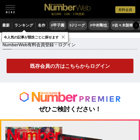
有料会員
毎日6時・11時・17時更新
最新
ランキング
名作
#甲子園
#Jリーグ
#中村剛也
#佐々木朗希
〉
×
NumberWeb有料会員登録・ログイン
今人気の記事が競技ごとに探せます
NumberWeb有料会員登録・ログイン
既存会員の方はこちらからログイン
ぜひご検討ください！