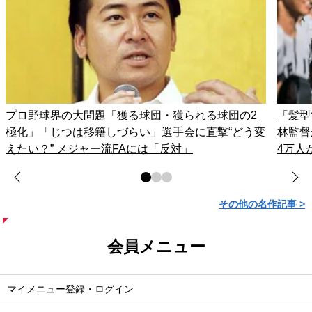
プロ野球界の大問題「獲る球団・獲られる球団の2
「髪型
極化」「じつは移籍しづらい」選手会に直撃“どう変
林監督
えたい？” メジャー流FAには「反対」
4万人
その他の名作記事 >
会員メニュー
マイメニュー登録・ログイン