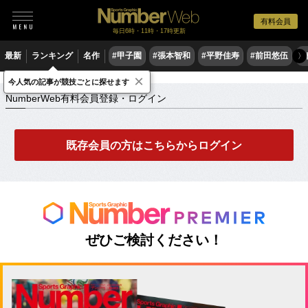
有料会員
毎日6時・11時・17時更新
最新
ランキング
名作
#甲子園
#張本智和
#平野佳寿
#前田悠伍
#
〉
×
NumberWeb有料会員登録・ログイン
今人気の記事が競技ごとに探せます
NumberWeb有料会員登録・ログイン
既存会員の方はこちらからログイン
ぜひご検討ください！