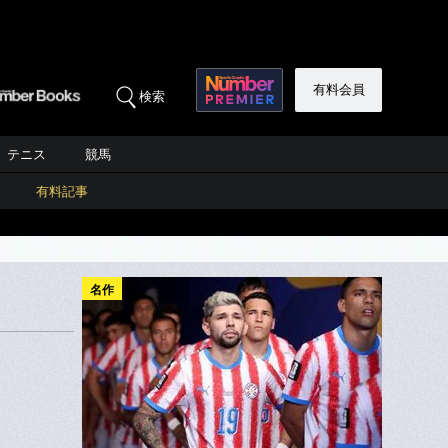
有料会員
検索
テニス
競馬
有料記事
名作