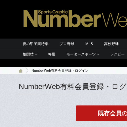
夏の甲子園特集
プロ野球
MLB
高校野球
格闘技
将棋
モータースポーツ
ラグビー
NumberWeb有料会員登録・ログイン
NumberWeb有料会員登録・ロ
既存会員