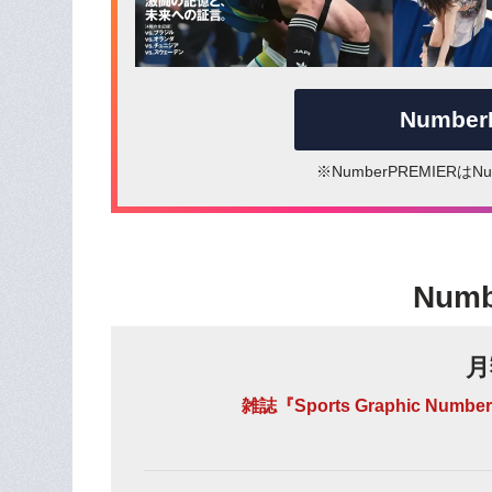
Numbe
※NumberPREMIER
Num
月
雑誌『Sports Graphic