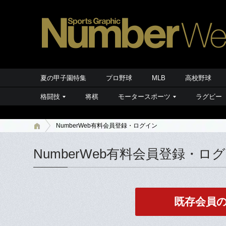
夏の甲子園特集
プロ野球
MLB
高校野球
格闘技
将棋
モータースポーツ
ラグビー
NumberWeb有料会員登録・ログイン
NumberWeb有料会員登録・ロ
既存会員