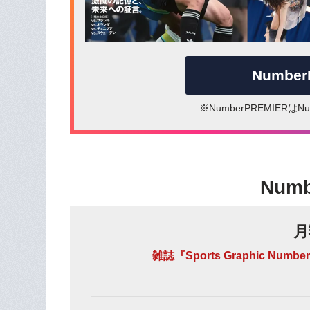
Numbe
※NumberPREMIER
Num
月
雑誌『Sports Graphic