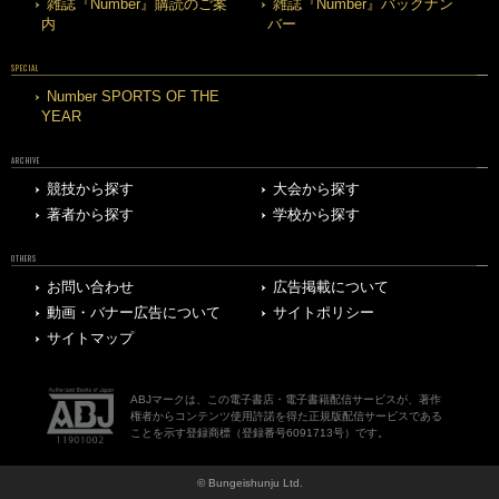
雑誌『Number』購読のご案
雑誌『Number』バックナン
内
バー
SPECIAL
Number SPORTS OF THE
YEAR
ARCHIVE
競技から探す
大会から探す
著者から探す
学校から探す
OTHERS
お問い合わせ
広告掲載について
動画・バナー広告について
サイトポリシー
サイトマップ
ABJマークは、この電子書店・電子書籍配信サービスが、著作
権者からコンテンツ使用許諾を得た正規版配信サービスである
ことを示す登録商標（登録番号6091713号）です。
© Bungeishunju Ltd.