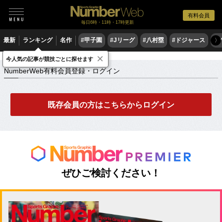
有料会員
毎日6時・11時・17時更新
最新
ランキング
名作
#甲子園
#Jリーグ
#八村塁
#ドジャース
#
〉
×
NumberWeb有料会員登録・ログイン
今人気の記事が競技ごとに探せます
NumberWeb有料会員登録・ログイン
既存会員の方はこちらからログイン
ぜひご検討ください！