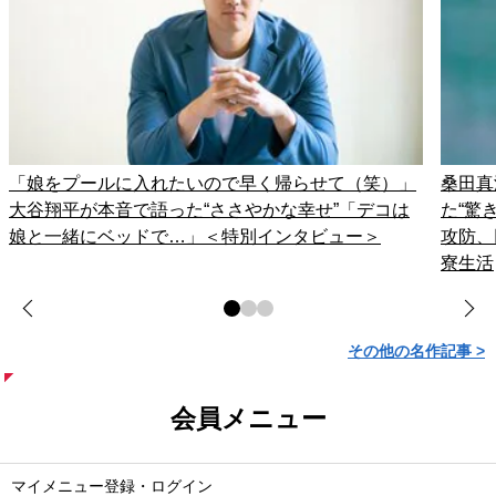
「娘をプールに入れたいので早く帰らせて（笑）」
桑田真
大谷翔平が本音で語った“ささやかな幸せ”「デコは
た“驚
娘と一緒にベッドで…」＜特別インタビュー＞
攻防、
寮生活
その他の名作記事 >
会員メニュー
マイメニュー登録・ログイン