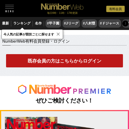
有料会員
毎日6時・11時・17時更新
最新
ランキング
名作
#甲子園
#Jリーグ
#八村塁
#ドジャース
#
〉
×
NumberWeb有料会員登録・ログイン
今人気の記事が競技ごとに探せます
NumberWeb有料会員登録・ログイン
既存会員の方はこちらからログイン
ぜひご検討ください！