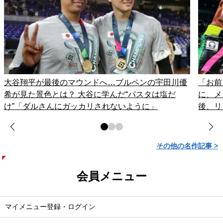
大谷翔平が最後のマウンドへ…ブルペンの宇田川優
「お前
希が見た景色とは？ 大谷に学んだ“パスタは塩だ
に、メ
け”「ダルさんにガッカリされないように」
後、リ
その他の名作記事 >
会員メニュー
マイメニュー登録・ログイン