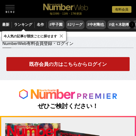
有料会員
毎日6時・11時・17時更新
最新
ランキング
名作
#甲子園
#Jリーグ
#中村剛也
#佐々木朗希
〉
×
NumberWeb有料会員登録・ログイン
今人気の記事が競技ごとに探せます
NumberWeb有料会員登録・ログイン
既存会員の方はこちらからログイン
ぜひご検討ください！