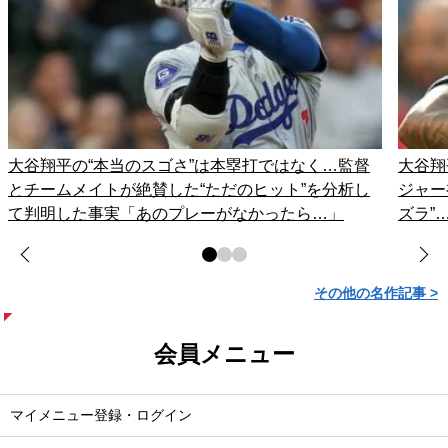
大谷翔平の“本当のスゴさ”は本塁打ではなく…監督
大谷翔
とチームメイトが絶賛した“ただのヒット”を分析し
ジャー
て判明した事実「あのプレーがなかったら…」
ズラ”
その他の名作記事 >
会員メニュー
マイメニュー登録・ログイン