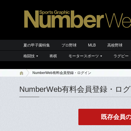
夏の甲子園特集
プロ野球
MLB
高校野球
格闘技
将棋
モータースポーツ
ラグビー
NumberWeb有料会員登録・ログイン
NumberWeb有料会員登録・ロ
既存会員