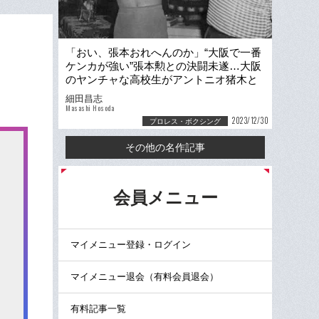
「おい、張本おれへんのか」“大阪で一番
ケンカが強い”張本勲との決闘未遂…大阪
のヤンチャな高校生がアントニオ猪木と
同門レスラーになった日
細田昌志
Masashi Hosoda
2023/12/30
プロレス・ボクシング
その他の名作記事
る
会員メニュー
マイメニュー登録・ログイン
マイメニュー退会（有料会員退会）
有料記事一覧