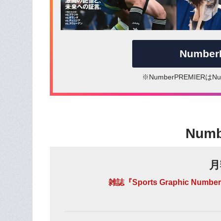
Numbe
※NumberPREMIER
Num
月
雑誌『Sports Graphic