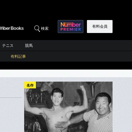
有料会員
検索
テニス
競馬
有料記事
名作