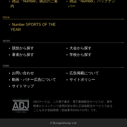
雑誌『Number』購読のご案
雑誌『Number』バックナン
内
バー
SPECIAL
Number SPORTS OF THE
YEAR
ARCHIVE
競技から探す
大会から探す
著者から探す
学校から探す
OTHERS
お問い合わせ
広告掲載について
動画・バナー広告について
サイトポリシー
サイトマップ
ABJマークは、この電子書店・電子書籍配信サービスが、著作
権者からコンテンツ使用許諾を得た正規版配信サービスである
ことを示す登録商標（登録番号6091713号）です。
© Bungeishunju Ltd.