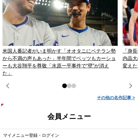
米国人番記者がいま明かす「オオタニにベテラン勢
「身長
から不満の声もあった」半年間でベッツもカーショ
内晶大
ーも大谷翔平を尊敬「水原一平事件で“壁”が消え
変えた
た」
その他の名作記事 >
会員メニュー
マイメニュー登録・ログイン