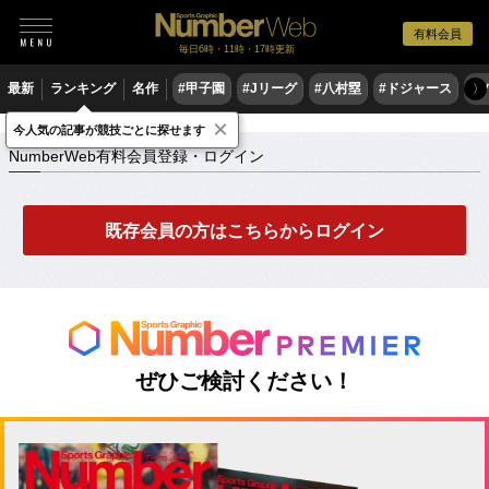
有料会員
毎日6時・11時・17時更新
最新
ランキング
名作
#甲子園
#Jリーグ
#八村塁
#ドジャース
#
〉
×
NumberWeb有料会員登録・ログイン
今人気の記事が競技ごとに探せます
NumberWeb有料会員登録・ログイン
既存会員の方はこちらからログイン
ぜひご検討ください！