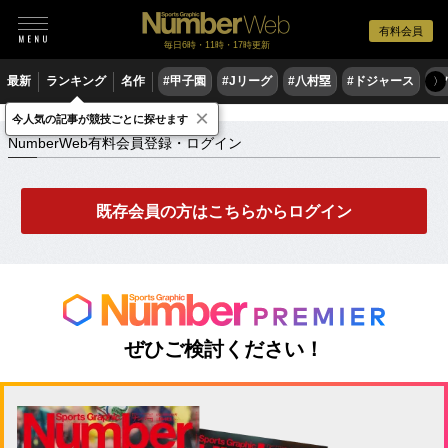
有料会員
毎日6時・11時・17時更新
最新
ランキング
名作
#甲子園
#Jリーグ
#八村塁
#ドジャース
#
〉
×
NumberWeb有料会員登録・ログイン
今人気の記事が競技ごとに探せます
NumberWeb有料会員登録・ログイン
既存会員の方はこちらからログイン
ぜひご検討ください！