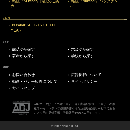
雑誌『Number』購読のご案
雑誌『Number』バックナン
内
バー
SPECIAL
Number SPORTS OF THE
YEAR
ARCHIVE
競技から探す
大会から探す
著者から探す
学校から探す
OTHERS
お問い合わせ
広告掲載について
動画・バナー広告について
サイトポリシー
サイトマップ
ABJマークは、この電子書店・電子書籍配信サービスが、著作
権者からコンテンツ使用許諾を得た正規版配信サービスである
ことを示す登録商標（登録番号6091713号）です。
© Bungeishunju Ltd.