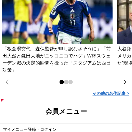
「板倉滉交代…森保監督が申し訳なさそうに」「前
大谷翔
田大然と鎌田大地がニッコニコでハグ」W杯スウェ
メリカ
ーデン戦の決定的瞬間を撮った「スタジアムは西日
た”現
対策」
その他の名作記事 >
会員メニュー
マイメニュー登録・ログイン