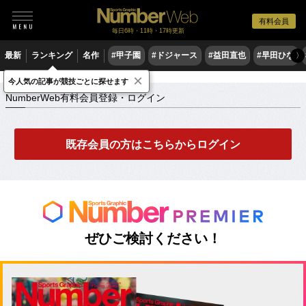
有料会員
毎日6時・11時・17時更新
最新
ランキング
名作
#甲子園
#ドジャース
#益田直也
#早田ひな
〉
×
NumberWeb有料会員登録・ログイン
今人気の記事が競技ごとに探せます
NumberWeb有料会員登録・ログイン
既存会員の方はこちらからログイン
ぜひご検討ください！