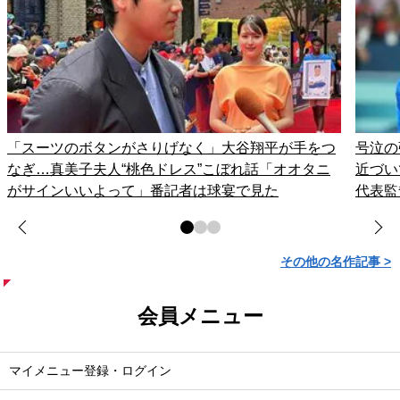
「スーツのボタンがさりげなく」大谷翔平が手をつ
号泣の
なぎ…真美子夫人“桃色ドレス”こぼれ話「オオタニ
近づい
がサインいいよって」番記者は球宴で見た
代表監
その他の名作記事 >
会員メニュー
マイメニュー登録・ログイン