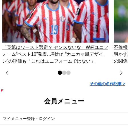
「英紙はワースト選定？ センスないな」W杯ユニフ
不倫報
ォーム“ベスト10”発表…割れた“カニカマ風デザイ
明かす
ン”の評価も「これはユニフォームではない」
の関係
その他の名作記事 >
会員メニュー
マイメニュー登録・ログイン