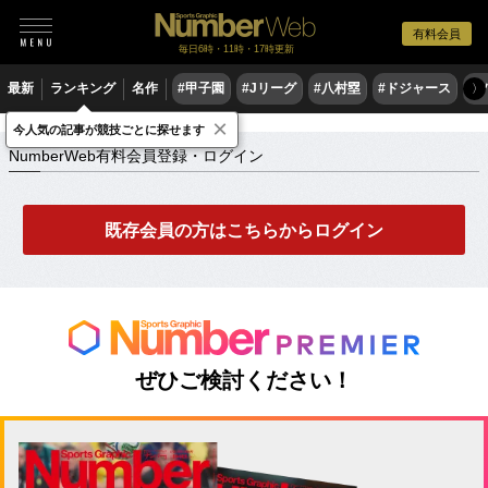
有料会員
毎日6時・11時・17時更新
最新
ランキング
名作
#甲子園
#Jリーグ
#八村塁
#ドジャース
#
〉
×
NumberWeb有料会員登録・ログイン
今人気の記事が競技ごとに探せます
NumberWeb有料会員登録・ログイン
既存会員の方はこちらからログイン
ぜひご検討ください！