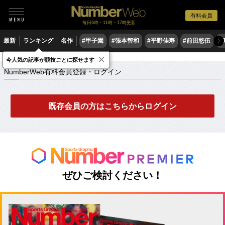
有料会員
毎日6時・11時・17時更新
最新
ランキング
名作
#甲子園
#張本智和
#平野佳寿
#前田悠伍
#
〉
×
NumberWeb有料会員登録・ログイン
今人気の記事が競技ごとに探せます
NumberWeb有料会員登録・ログイン
既存会員の方はこちらからログイン
ぜひご検討ください！