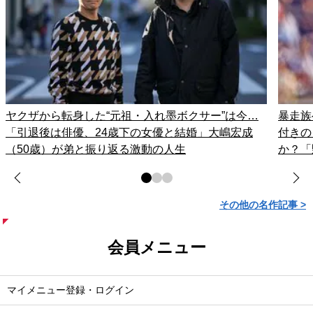
ヤクザから転身した“元祖・入れ墨ボクサー”は今…
暴走族
「引退後は俳優、24歳下の女優と結婚」大嶋宏成
付きの
（50歳）が弟と振り返る激動の人生
か？「
その他の名作記事 >
会員メニュー
マイメニュー登録・ログイン