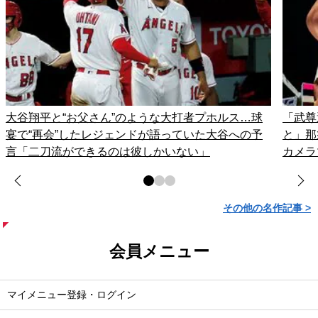
大谷翔平と“お父さん”のような大打者プホルス…球
「武尊
宴で“再会”したレジェンドが語っていた大谷への予
と」那
言「二刀流ができるのは彼しかいない」
カメラ
その他の名作記事 >
会員メニュー
マイメニュー登録・ログイン