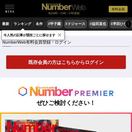
有料会員
毎日6時・11時・17時更新
最新
ランキング
名作
#甲子園
#ドジャース
#益田直也
#早田ひな
〉
×
NumberWeb有料会員登録・ログイン
今人気の記事が競技ごとに探せます
NumberWeb有料会員登録・ログイン
既存会員の方はこちらからログイン
ぜひご検討ください！