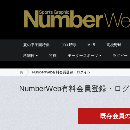
夏の甲子園特集
プロ野球
MLB
高校野球
格闘技
将棋
モータースポーツ
ラグビー
NumberWeb有料会員登録・ログイン
NumberWeb有料会員登録・ロ
既存会員