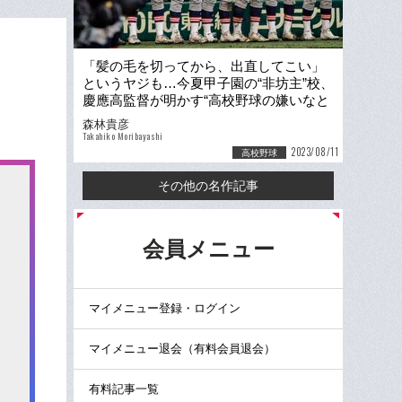
「髪の毛を切ってから、出直してこい」
というヤジも…今夏甲子園の“非坊主”校、
慶應高監督が明かす“高校野球の嫌いなと
ころ”「皆、甲子園中毒になっている」
森林貴彦
Takahiko Moribayashi
2023/08/11
高校野球
その他の名作記事
る
会員メニュー
マイメニュー登録・ログイン
マイメニュー退会（有料会員退会）
有料記事一覧