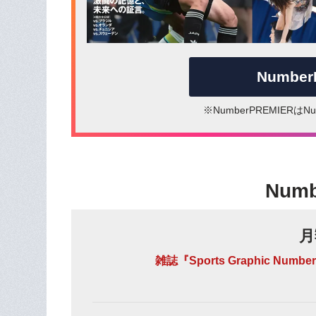
Numbe
※NumberPREMIER
Num
月
雑誌『Sports Graphic