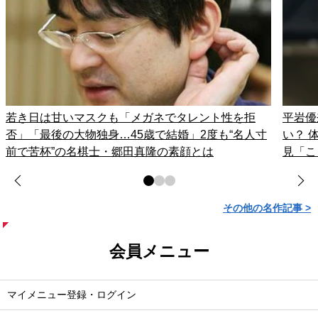
若き日は甘いマスクも「メガネでタレント性を拒
平岩優
否」「最後の大物独身…45歳で結婚」2度も“名人寸
い？ 
前で苦杯”の名棋士・郷田真隆の素顔とは
見「こ
その他の名作記事 >
会員メニュー
マイメニュー登録・ログイン