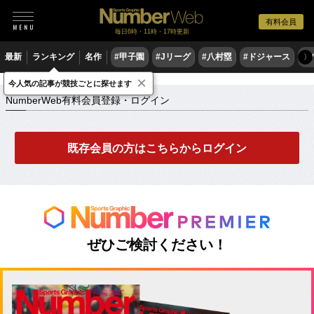
有料会員
毎日6時・11時・17時更新
最新
ランキング
名作
#甲子園
#Jリーグ
#八村塁
#ドジャース
#
〉
×
NumberWeb有料会員登録・ログイン
今人気の記事が競技ごとに探せます
NumberWeb有料会員登録・ログイン
既存会員の方はこちらからログイン
ぜひご検討ください！