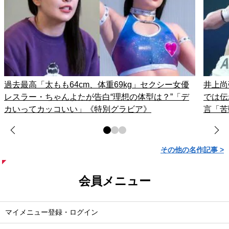
過去最高「太もも64cm、体重69kg」セクシー女優
井上尚
レスラー・ちゃんよたが告白“理想の体型は？”「デ
では伝
カいってカッコいい」《特別グラビア》
言「苦
その他の名作記事 >
会員メニュー
マイメニュー登録・ログイン