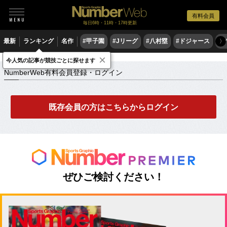
有料会員
毎日6時・11時・17時更新
最新
ランキング
名作
#甲子園
#Jリーグ
#八村塁
#ドジャース
#
〉
×
NumberWeb有料会員登録・ログイン
今人気の記事が競技ごとに探せます
NumberWeb有料会員登録・ログイン
既存会員の方はこちらからログイン
ぜひご検討ください！