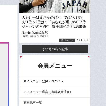
大谷翔平はまさかの3位！ では“大谷超
え”1位＆2位は？「あなたが選ぶWBC“侍
ジャパンのMVP”」野手編ベスト5結果発
表《1500人アンケート》
NumberWeb編集部
Sports Graphic Number Web
2023/04/07
侍ジャパン
その他の名作記事
る
会員メニュー
マイメニュー登録・ログイン
マイメニュー退会（有料会員退会）
有料記事一覧