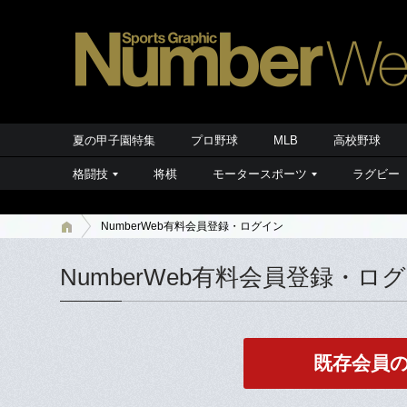
夏の甲子園特集
プロ野球
MLB
高校野球
格闘技
将棋
モータースポーツ
ラグビー
NumberWeb有料会員登録・ログイン
NumberWeb有料会員登録・ロ
既存会員