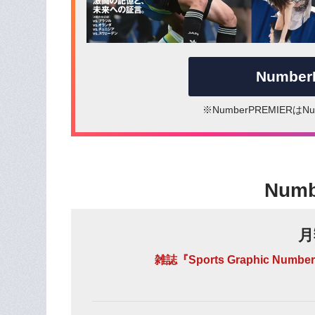
Numbe
※NumberPREMIER
Num
月
雑誌『Sports Graphic