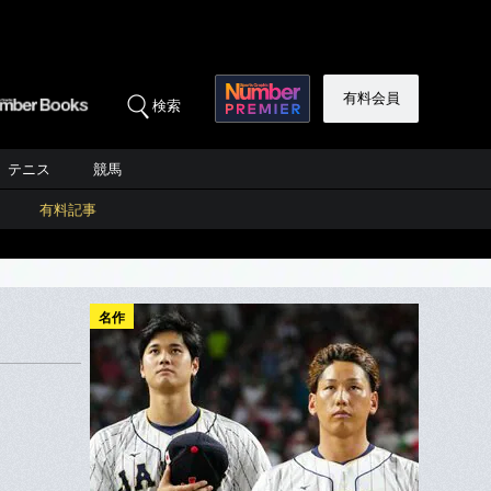
有料会員
検索
テニス
競馬
有料記事
名作