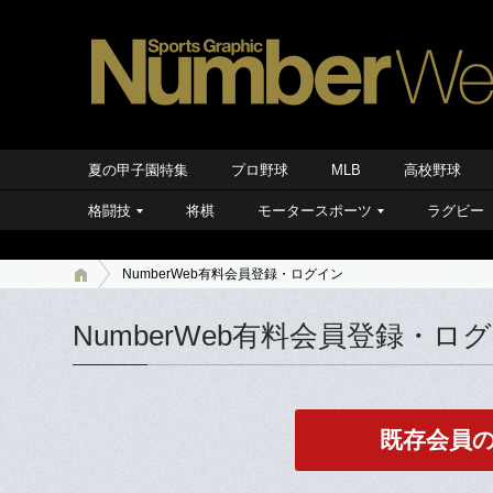
夏の甲子園特集
プロ野球
MLB
高校野球
格闘技
将棋
モータースポーツ
ラグビー
NumberWeb有料会員登録・ログイン
NumberWeb有料会員登録・ロ
既存会員