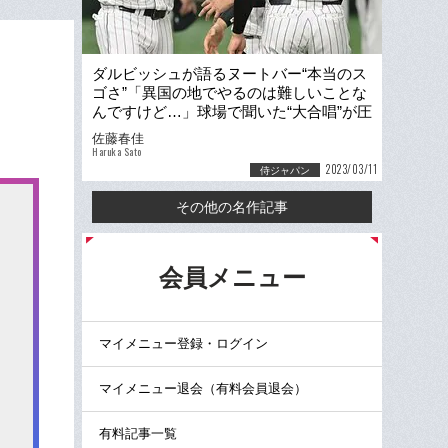
ダルビッシュが語るヌートバー“本当のス
ゴさ”「異国の地でやるのは難しいことな
んですけど…」球場で聞いた“大合唱”が圧
巻だった
佐藤春佳
Haruka Sato
2023/03/11
侍ジャパン
その他の名作記事
る
会員メニュー
マイメニュー登録・ログイン
マイメニュー退会（有料会員退会）
有料記事一覧