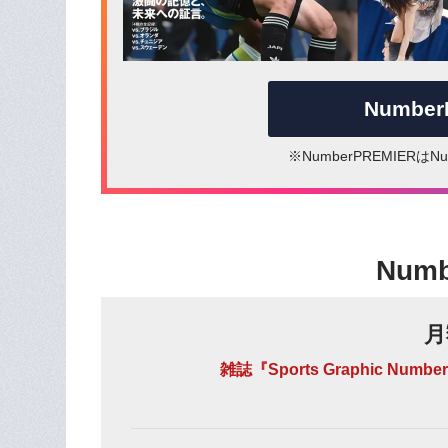
Numbe
※NumberPREMIER
Num
月
雑誌『Sports Graphic