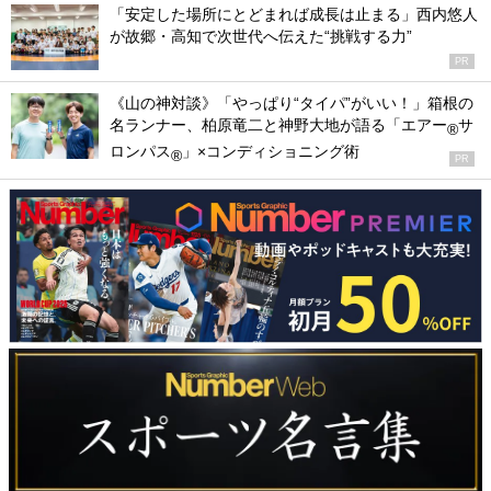
「安定した場所にとどまれば成長は止まる」西内悠人
が故郷・高知で次世代へ伝えた“挑戦する力”
PR
《山の神対談》「やっぱり“タイパ”がいい！」箱根の
名ランナー、柏原竜二と神野大地が語る「エアー
サ
®
ロンパス
」×コンディショニング術
®
PR