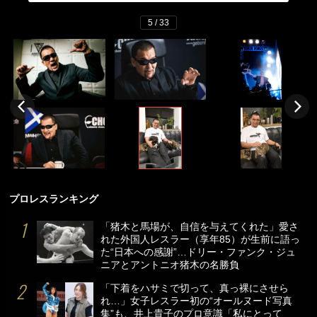
5 / 33
プロレスランキング
「猪木と馬場が、自信を与えてくれた」愛さ
れた外国人レスラー（享年85）が生前に語っ
た“日本への感謝”…ドリー・ファンク・ジュ
ニアとアントニオ猪木の名勝負
「下着をハサミで切って、真っ裸にさせら
れ…」女子レスラー初の“オールヌード写真
集”も、井上貴子のプロ意識「私にとって