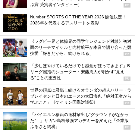
ぶ賞 受賞者インタビュー］
PR
Number SPORTS OF THE YEAR 2026 開催決定！
2026年を代表するアスリートを表彰
《ラグビー界と体操界の同学年レジェンド対談》初対
面のリーチマイケルと内村航平が本音で語り合った競
技愛「好きだから、続けられる」
PR
「少しぼやけているだけでも感覚が狂ってきます」B
リーグ屈指のシューター・安藤周人が明かす“見え
る”ことの重要性
PR
世界の頂点に君臨し続けるオランダの超人ハリー・ラ
ブレイセンと日本のエースの太田海也「絶対王者から
学ぶこと」《ケイリン国際対談②》
PR
「バイエルン移籍の逸材輩出も“グラウンドがなかっ
た”…」サガン鳥栖最強アカデミーを変えた『企業版
ふるさと納税』
PR