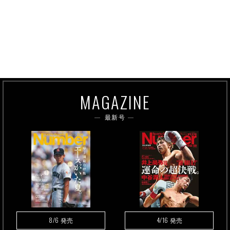
MAGAZINE
最新号
8/6
4/16
発売
発売