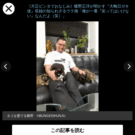
《方正ビンタでおなじみ》蝶野正洋が明かす『大晦日ガキ
使』収録の知られざるウラ側「俺が一番『笑ってはいけな
い』なんだよ（笑）」
ネコを愛でる蝶野 ©BUNGEISHUNJU
この記事を読む