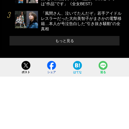
は“作品”です」《全女BEST》
「風間さん、泣いてたんだぞ」若手アイドル
レスラーだった大向美智子がまさかの電撃移
籍…本人が号泣告白した“引き抜き騒動”の全
真相
もっと見る
ポスト
シェア
はてな
送る