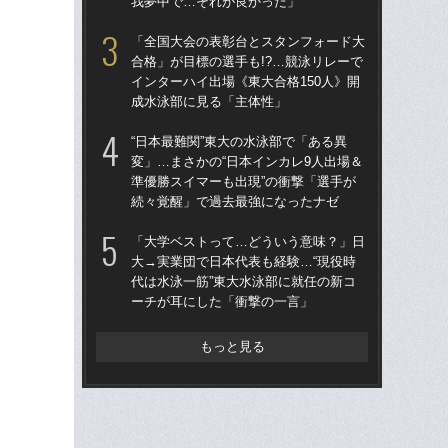
我夢中で…それが良かった」
我
「全国大会の表彰台とスタンフォード大
「
合格」が目標の選手も!?…競泳リレーで
合格
インターハイ出場《東大合格150人》開
イン
成水泳部に見る「主体性」
成
“日本最難関”東大の水泳部で「ある異
平
変」…まさかの“日本インカレ9人出場＆
ジン
準優勝スイマーも出現”の衝撃「選手が
気
続々覚醒」で過去最強になったナゼ
「
「大学ベストって…どういう意味？」日
なぜ
大→実業団で日本代表も経験…“現役時
外大
代は水泳一筋”東大水泳部に就任の新コ
泳
ーチが耳にした「衝撃の一言」
もっと見る