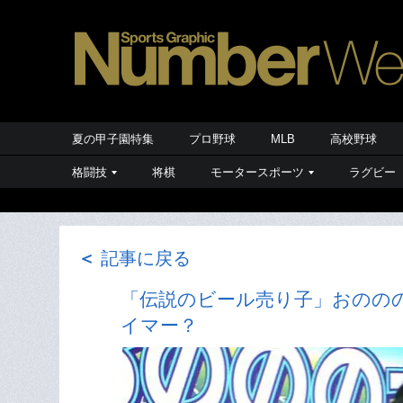
夏の甲子園特集
プロ野球
MLB
高校野球
格闘技
将棋
モータースポーツ
ラグビー
＜
記事に戻る
「伝説のビール売り子」おののの
イマー？