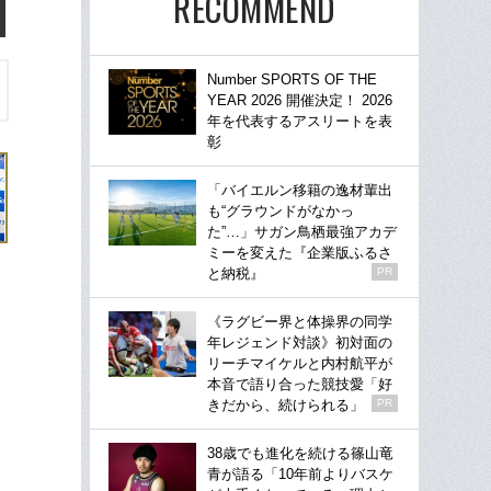
RECOMMEND
Number SPORTS OF THE
YEAR 2026 開催決定！ 2026
年を代表するアスリートを表
彰
「バイエルン移籍の逸材輩出
も“グラウンドがなかっ
た”…」サガン鳥栖最強アカデ
ミーを変えた『企業版ふるさ
と納税』
PR
《ラグビー界と体操界の同学
年レジェンド対談》初対面の
リーチマイケルと内村航平が
本音で語り合った競技愛「好
きだから、続けられる」
PR
38歳でも進化を続ける篠山竜
青が語る「10年前よりバスケ