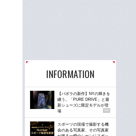
INFORMATION
【バボラの新作】NYの輝きを
纏う。「PURE DRIVE」と最
新シューズに限定モデルが登
場
PR
スポーツの現場で撮影する機
会のある写真家、その写真家
が撮る一瞬のシーンにスポッ