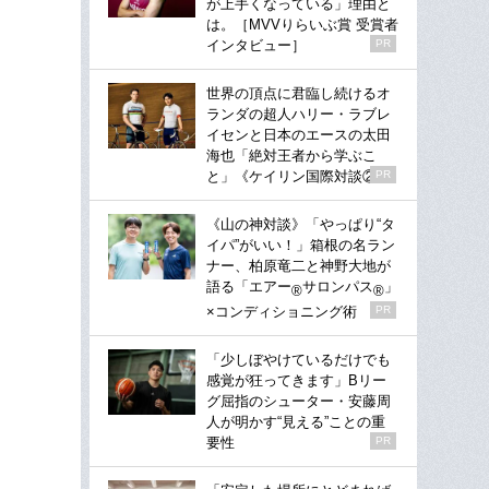
が上手くなっている」理由と
は。［MVVりらいぶ賞 受賞者
インタビュー］
PR
世界の頂点に君臨し続けるオ
ランダの超人ハリー・ラブレ
イセンと日本のエースの太田
海也「絶対王者から学ぶこ
と」《ケイリン国際対談②》
PR
《山の神対談》「やっぱり“タ
イパ”がいい！」箱根の名ラン
ナー、柏原竜二と神野大地が
語る「エアー
サロンパス
」
®
®
×コンディショニング術
PR
「少しぼやけているだけでも
感覚が狂ってきます」Bリー
グ屈指のシューター・安藤周
人が明かす“見える”ことの重
要性
PR