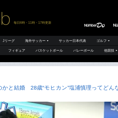
毎日6時・11時・17時更新
Jリーグ
海外サッカー
サッカー日本代表
ゴルフ
フィギュア
バスケットボール
バレーボール
他競技
かと結婚 28歳“モヒカン”塩浦慎理ってどん