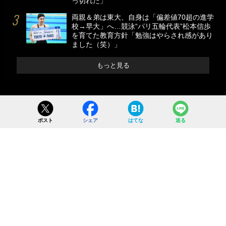
っ切れた」
両親＆弟は東大、自身は「偏差値70超の進学
校→早大」へ…競泳“パリ五輪代表”松本信歩
を育てた教育方針「勉強はやらされ感があり
ました（笑）」
もっと見る
ポスト
シェア
はてな
送る