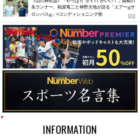
《山の神対談》「やっぱり“タイパ”がいい！」箱根の
名ランナー、柏原竜二と神野大地が語る「エアー
サ
®
ロンパス
」×コンディショニング術
®
PR
INFORMATION