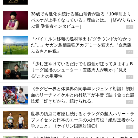
38歳でも進化を続ける篠山竜青が語る「10年前より
バスケが上手くなっている」理由とは。［MVVりらい
ぶ賞 受賞者インタビュー］
PR
「バイエルン移籍の逸材輩出も“グラウンドがなかっ
た”…」サガン鳥栖最強アカデミーを変えた『企業版
ふるさと納税』
PR
「少しぼやけているだけでも感覚が狂ってきます」B
リーグ屈指のシューター・安藤周人が明かす“見え
る”ことの重要性
PR
《ラグビー界と体操界の同学年レジェンド対談》初対
面のリーチマイケルと内村航平が本音で語り合った競
技愛「好きだから、続けられる」
PR
世界の頂点に君臨し続けるオランダの超人ハリー・ラ
ブレイセンと日本のエースの太田海也「絶対王者から
学ぶこと」《ケイリン国際対談②》
PR