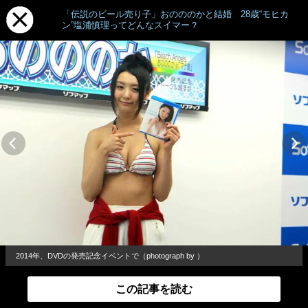
「伝説のビール売り子」おのののかと結婚 28歳“モヒカ
ン”塩浦慎理ってどんなスイマー？
2014年、DVDの発売記念イベントで（photograph by ）
この記事を読む