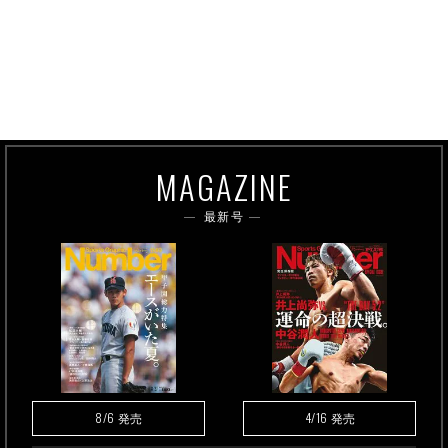
MAGAZINE
最新号
8/6
4/16
発売
発売