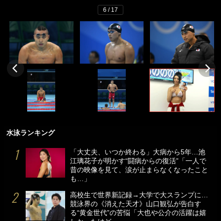
6 / 17
水泳ランキング
「大丈夫、いつか終わる」大病から5年…池
江璃花子が明かす“闘病からの復活”「一人で
昔の映像を見て、涙が止まらなくなったこと
も…」
高校生で世界新記録→大学で大スランプに…
競泳界の《消えた天才》山口観弘が告白す
る“黄金世代”の苦悩「大也や公介の活躍は嬉