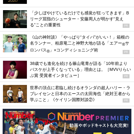
「少しぼやけているだけでも感覚が狂ってきます」B
リーグ屈指のシューター・安藤周人が明かす“見え
る”ことの重要性
PR
《山の神対談》「やっぱり“タイパ”がいい！」箱根の
名ランナー、柏原竜二と神野大地が語る「エアー
サ
®
ロンパス
」×コンディショニング術
®
PR
38歳でも進化を続ける篠山竜青が語る「10年前より
バスケが上手くなっている」理由とは。［MVVりらい
ぶ賞 受賞者インタビュー］
PR
世界の頂点に君臨し続けるオランダの超人ハリー・ラ
ブレイセンと日本のエースの太田海也「絶対王者から
学ぶこと」《ケイリン国際対談②》
PR