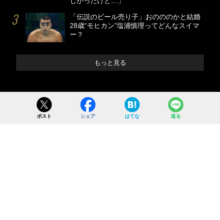
しかったけど…」
「伝説のビール売り子」おのののかと結婚
28歳“モヒカン”塩浦慎理ってどんなスイマ
ー？
もっと見る
ポスト
シェア
はてな
送る