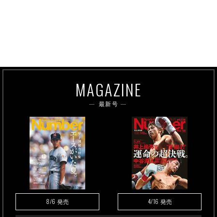
MAGAZINE
最新号
8/6
4/16
発売
発売