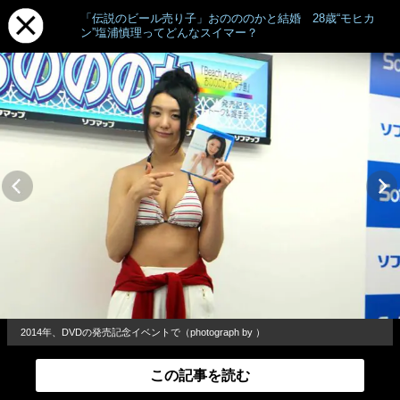
「伝説のビール売り子」おのののかと結婚 28歳“モヒカ
ン”塩浦慎理ってどんなスイマー？
2014年、DVDの発売記念イベントで（photograph by ）
この記事を読む