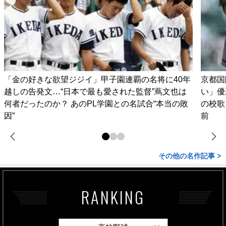
「金の好きな欲望ジジイ」甲子園連覇の名将に40年
京都国
越しの告発文…“日本で最も愛された監督”蔦文也は
い」優
何者だったのか？ あのPL学園との名試合“本当の敗
の校歌
因”
前
その他の名作記事 >
RANKING