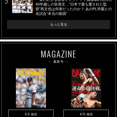
40年越しの告発文…“日本で最も愛された監
督”蔦文也は何者だったのか？ あのPL学園との
名試合“本当の敗因”
もっと見る
MAGAZINE
最新号
8/6
4/16
発売
発売