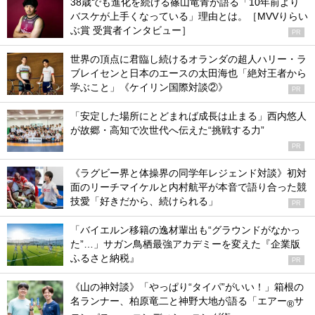
38歳でも進化を続ける篠山竜青が語る「10年前より
バスケが上手くなっている」理由とは。［MVVりらい
ぶ賞 受賞者インタビュー］
PR
世界の頂点に君臨し続けるオランダの超人ハリー・ラ
ブレイセンと日本のエースの太田海也「絶対王者から
学ぶこと」《ケイリン国際対談②》
PR
「安定した場所にとどまれば成長は止まる」西内悠人
が故郷・高知で次世代へ伝えた“挑戦する力”
PR
《ラグビー界と体操界の同学年レジェンド対談》初対
面のリーチマイケルと内村航平が本音で語り合った競
技愛「好きだから、続けられる」
PR
「バイエルン移籍の逸材輩出も“グラウンドがなかっ
た”…」サガン鳥栖最強アカデミーを変えた『企業版
ふるさと納税』
PR
《山の神対談》「やっぱり“タイパ”がいい！」箱根の
名ランナー、柏原竜二と神野大地が語る「エアー
サ
®