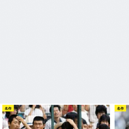
名作
名作