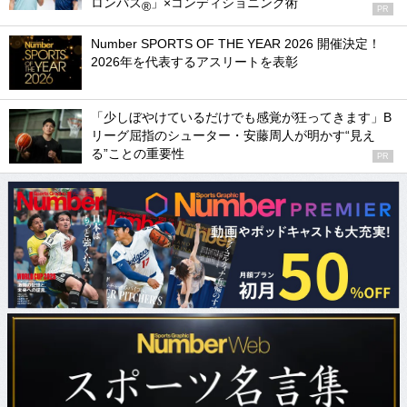
ロンパス
」×コンディショニング術
®
PR
Number SPORTS OF THE YEAR 2026 開催決定！
2026年を代表するアスリートを表彰
「少しぼやけているだけでも感覚が狂ってきます」B
リーグ屈指のシューター・安藤周人が明かす“見え
る”ことの重要性
PR