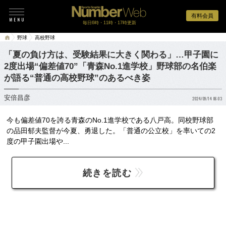
有料会員
毎日6時・11時・17時更新
野球
高校野球
「夏の負け方は、受験結果に大きく関わる」…甲子園に
2度出場“偏差値70”「青森No.1進学校」野球部の名伯楽
が語る“普通の高校野球”のあるべき姿
安倍昌彦
2024/09/14 06:03
今も偏差値70を誇る青森のNo.1進学校である八戸高。同校野球部
の品田郁夫監督が今夏、勇退した。「普通の公立校」を率いての2
度の甲子園出場や...
続きを読む