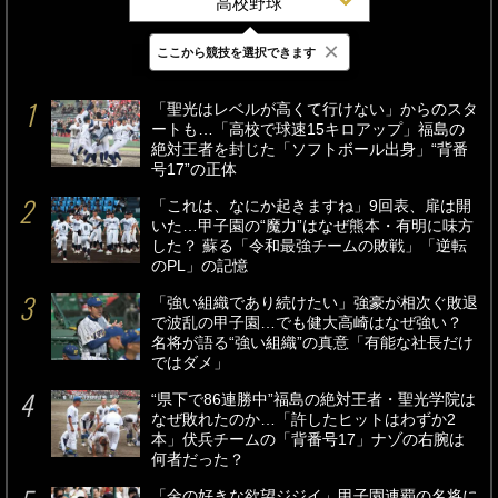
高校野球
×
ここから競技を選択できます
最新
24時間
週間
「聖光はレベルが高くて行けない」からのスタ
ートも…「高校で球速15キロアップ」福島の
絶対王者を封じた「ソフトボール出身」“背番
号17”の正体
「これは、なにか起きますね」9回表、扉は開
いた…甲子園の“魔力”はなぜ熊本・有明に味方
した？ 蘇る「令和最強チームの敗戦」「逆転
のPL」の記憶
「強い組織であり続けたい」強豪が相次ぐ敗退
で波乱の甲子園…でも健大高崎はなぜ強い？
名将が語る“強い組織”の真意「有能な社長だけ
ではダメ」
“県下で86連勝中”福島の絶対王者・聖光学院は
なぜ敗れたのか…「許したヒットはわずか2
本」伏兵チームの「背番号17」ナゾの右腕は
何者だった？
「金の好きな欲望ジジイ」甲子園連覇の名将に