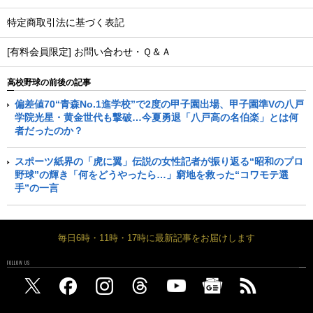
特定商取引法に基づく表記
[有料会員限定] お問い合わせ・Ｑ＆Ａ
高校野球の前後の記事
偏差値70“青森No.1進学校”で2度の甲子園出場、甲子園準Vの八戸
学院光星・黄金世代も撃破…今夏勇退「八戸高の名伯楽」とは何
者だったのか？
スポーツ紙界の「虎に翼」伝説の女性記者が振り返る“昭和のプロ
野球”の輝き「何をどうやったら…」窮地を救った“コワモテ選
手”の一言
毎日6時・11時・17時に最新記事をお届けします
FOLLOW US