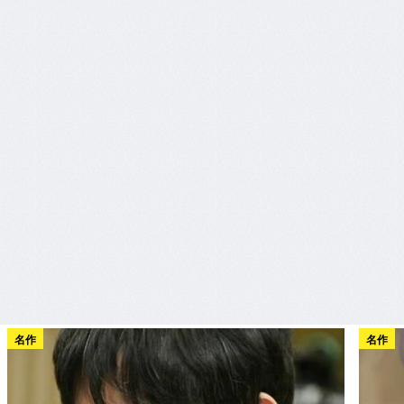
名作
名作