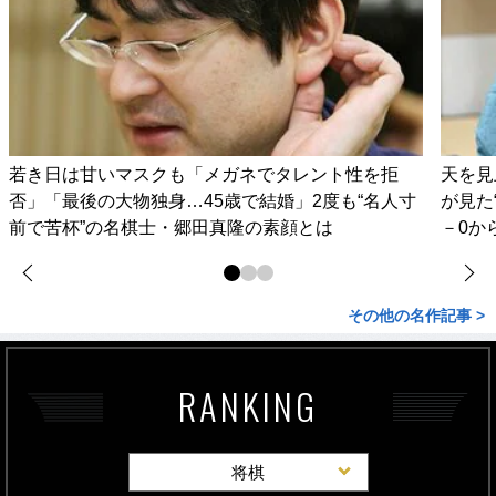
若き日は甘いマスクも「メガネでタレント性を拒
天を見
否」「最後の大物独身…45歳で結婚」2度も“名人寸
が見た
前で苦杯”の名棋士・郷田真隆の素顔とは
－0か
その他の名作記事 >
RANKING
将棋