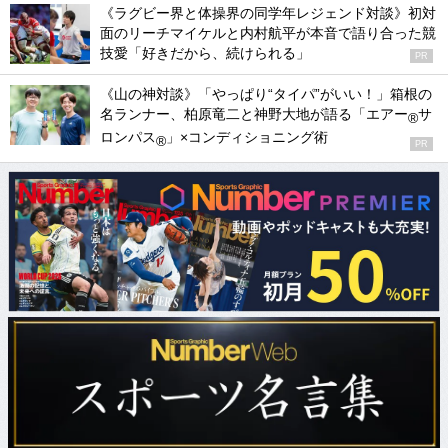
《ラグビー界と体操界の同学年レジェンド対談》初対
面のリーチマイケルと内村航平が本音で語り合った競
技愛「好きだから、続けられる」
PR
《山の神対談》「やっぱり“タイパ”がいい！」箱根の
名ランナー、柏原竜二と神野大地が語る「エアー
サ
®
ロンパス
」×コンディショニング術
®
PR