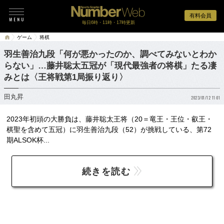
有料会員
毎日6時・11時・17時更新
ゲーム
将棋
羽生善治九段「何が悪かったのか、調べてみないとわか
らない」…藤井聡太五冠が「現代最強者の将棋」たる凄
みとは〈王将戦第1局振り返り〉
田丸昇
2023/01/12 11:01
2023年初頭の大勝負は、藤井聡太王将（20＝竜王・王位・叡王・
棋聖を含めて五冠）に羽生善治九段（52）が挑戦している、第72
期ALSOK杯...
続きを読む