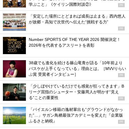
学ぶこと」《ケイリン国際対談②》
PR
「安定した場所にとどまれば成長は止まる」西内悠人
が故郷・高知で次世代へ伝えた“挑戦する力”
PR
Number SPORTS OF THE YEAR 2026 開催決定！
2026年を代表するアスリートを表彰
38歳でも進化を続ける篠山竜青が語る「10年前より
バスケが上手くなっている」理由とは。［MVVりらい
ぶ賞 受賞者インタビュー］
PR
「少しぼやけているだけでも感覚が狂ってきます」B
リーグ屈指のシューター・安藤周人が明かす“見え
る”ことの重要性
PR
「バイエルン移籍の逸材輩出も“グラウンドがなかっ
た”…」サガン鳥栖最強アカデミーを変えた『企業版
ふるさと納税』
PR