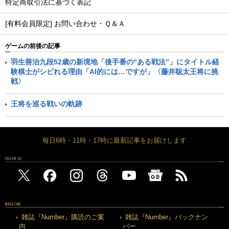
特定商取引法に基づく表記
[有料会員限定] お問い合わせ・Ｑ＆Ａ
ゲームの前後の記事
羽生善治九段52歳の新境地「後手番の“ある戦法”」にタイトル経
験棋士がシビれる理由「AI的には…ですが」〈藤井聡太王将に挑
戦〉
王将を巡る戦いの軌跡
毎日6時・11時・17時に最新記事をお届けします
FOLLOW US
MAGAZINE
雑誌『Number』購読のご案
雑誌『Number』バックナン
内
バー