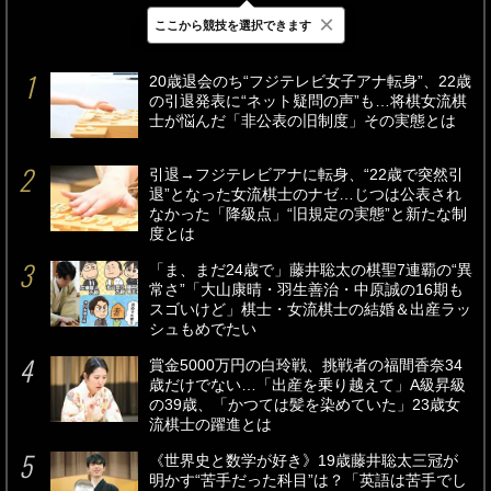
×
ここから競技を選択できます
最新
24時間
週間
20歳退会のち“フジテレビ女子アナ転身”、22歳
の引退発表に“ネット疑問の声”も…将棋女流棋
士が悩んだ「非公表の旧制度」その実態とは
引退→フジテレビアナに転身、“22歳で突然引
退”となった女流棋士のナゼ…じつは公表され
なかった「降級点」“旧規定の実態”と新たな制
度とは
「ま、まだ24歳で」藤井聡太の棋聖7連覇の“異
常さ”「大山康晴・羽生善治・中原誠の16期も
スゴいけど」棋士・女流棋士の結婚＆出産ラッ
シュもめでたい
賞金5000万円の白玲戦、挑戦者の福間香奈34
歳だけでない…「出産を乗り越えて」A級昇級
の39歳、「かつては髪を染めていた」23歳女
流棋士の躍進とは
《世界史と数学が好き》19歳藤井聡太三冠が
明かす“苦手だった科目”は？「英語は苦手でし