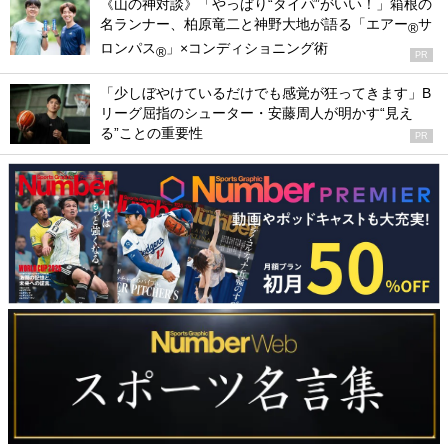
《山の神対談》「やっぱり“タイパ”がいい！」箱根の
名ランナー、柏原竜二と神野大地が語る「エアー
サ
®
ロンパス
」×コンディショニング術
®
PR
「少しぼやけているだけでも感覚が狂ってきます」B
リーグ屈指のシューター・安藤周人が明かす“見え
る”ことの重要性
PR