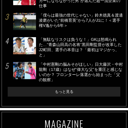
ガーにならなかった男”が選んだ超一流企業の
仕事
「僕らは最強の世代じゃない」鈴木徳真＆渡邊
凌磨がいた“前橋育英”から7人がJ1に！＜選手
権V逸から6年＞
「無駄なリスクは負うな！」GKは怒鳴られ
た…“青森山田高の名将”黒田剛監督が改革した
J2町田、選手の本音は？「最初はマジかっ、
と」
「中村憲剛の脳みそがほしい」日大藤沢・中村
龍剛（17歳）はなぜ“偉大な父”を重圧と感じな
いのか？ フロンターレ落選から始まった「父
の観察」
もっと見る
MAGAZINE