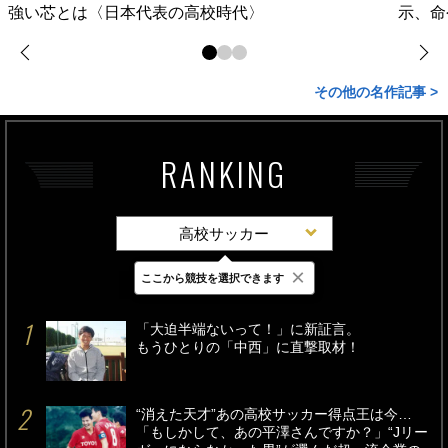
強い芯とは〈日本代表の高校時代〉
示、命
その他の名作記事 >
RANKING
高校サッカー
×
ここから競技を選択できます
最新
24時間
週間
「大迫半端ないって！」に新証言。
もうひとりの「中西」に直撃取材！
“消えた天才”あの高校サッカー得点王は今…
「もしかして、あの平澤さんですか？」“Jリー