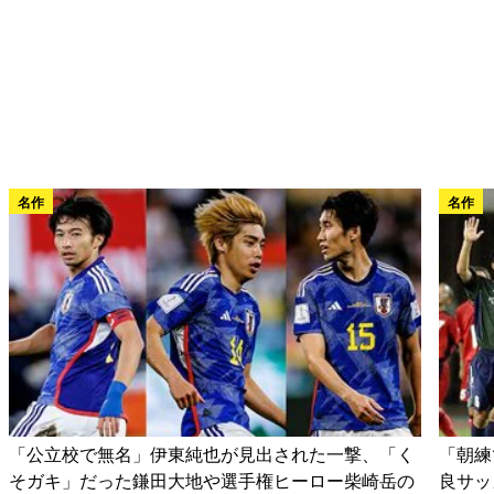
名作
名作
「公立校で無名」伊東純也が見出された一撃、「く
「朝練
そガキ」だった鎌田大地や選手権ヒーロー柴崎岳の
良サッ