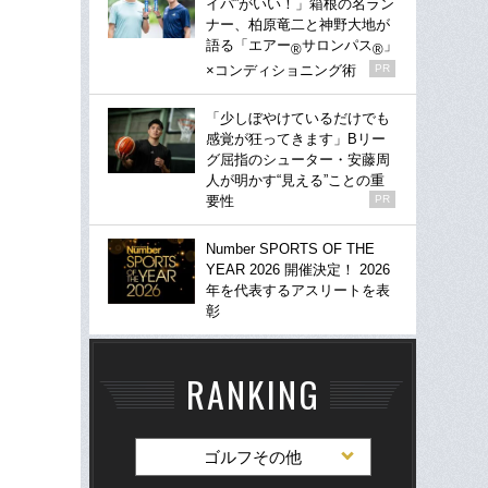
イパ”がいい！」箱根の名ラン
ナー、柏原竜二と神野大地が
語る「エアー
サロンパス
」
®
®
×コンディショニング術
PR
「少しぼやけているだけでも
感覚が狂ってきます」Bリー
グ屈指のシューター・安藤周
人が明かす“見える”ことの重
要性
PR
Number SPORTS OF THE
YEAR 2026 開催決定！ 2026
年を代表するアスリートを表
彰
RANKING
ゴルフその他