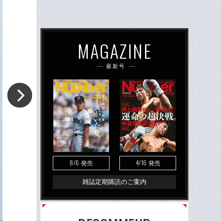
MAGAZINE
最新号
8/6
4/16
発売
発売
雑誌定期購読のご案内