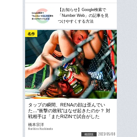
【お知らせ】Google検索で
「Number Web」の記事を見
つけやすくする方法
名作
タップの瞬間、RENAの顔は歪んでい
た…“衝撃の敗戦”はなぜ起きたのか？ 対
戦相手は「またRIZINで試合がした
い」、“カラフルな海外勢”がもたらすもの
橋本宗洋
は
Norihiro Hashimoto
2023/05/08
格闘技