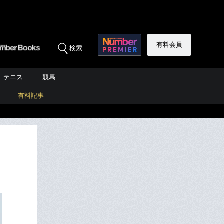
有料会員
検索
テニス
競馬
有料記事
き