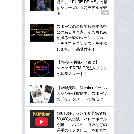
纏う。「PURE DRIVE」と最
新シューズに限定モデルが登
場
PR
スポーツの現場で撮影する機
会のある写真家、その写真家
が撮る一瞬のシーンにスポッ
トをあてるコンテストを開催
します。作品受付中！
【同僚や仲間とお得に】
NumberPREMIER法人プラン
が募集スタート！
【登録無料】Numberメールマ
ガジン好評配信中。スポーツ
の「今」をメールでお届け！
YouTubeチャンネル登録者数
60,000人突破！バレーボール
や陸上、バスケ、野球などの
選手のインタビューを動画で