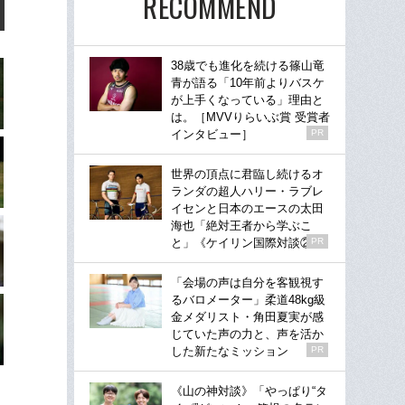
RECOMMEND
38歳でも進化を続ける篠山竜
青が語る「10年前よりバスケ
が上手くなっている」理由と
は。［MVVりらいぶ賞 受賞者
インタビュー］
PR
世界の頂点に君臨し続けるオ
ランダの超人ハリー・ラブレ
イセンと日本のエースの太田
海也「絶対王者から学ぶこ
と」《ケイリン国際対談②》
PR
「会場の声は自分を客観視す
るバロメーター」柔道48kg級
金メダリスト・角田夏実が感
じていた声の力と、声を活か
した新たなミッション
PR
《山の神対談》「やっぱり“タ