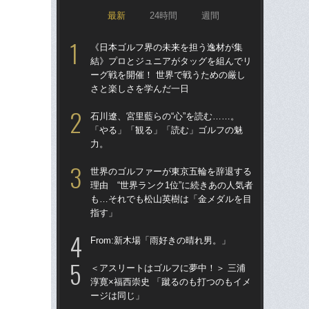
最新
24時間
週間
《日本ゴルフ界の未来を担う逸材が集
五
結》プロとジュニアがタッグを組んでリ
ぺ
ーグ戦を開催！ 世界で戦うための厳し
さと楽しさを学んだ一日
《
結
石川遼、宮里藍らの“心”を読む……。
ーグ
「やる」「観る」「読む」ゴルフの魅
さ
力。
ゴ
世界のゴルファーが東京五輪を辞退する
理由 “世界ランク1位”に続きあの人気者
＜ア
も…それでも松山英樹は「金メダルを目
翔 
指す」
＜あ
From:新木場「雨好きの晴れ男。」
舞彩
＜アスリートはゴルフに夢中！＞ 三浦
淳寛×福西崇史 「蹴るのも打つのもイメ
ージは同じ」