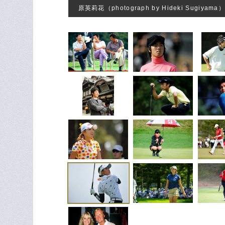
原英莉花（photograph by Hideki Sugiyama）