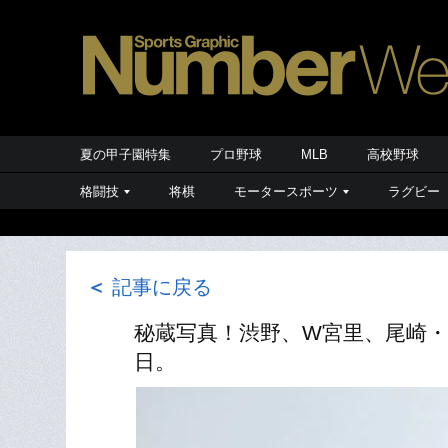
夏の甲子園特集
プロ野球
MLB
高校野球
格闘技
将棋
モータースポーツ
ラグビー
＜
記事に戻る
秘蔵写真！渋野、W宮里、尾崎
日。