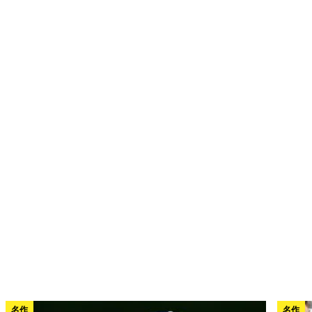
名作
名作