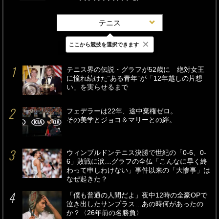
テニス
×
ここから競技を選択できます
最新
24時間
週間
テニス界の伝説・グラフが52歳に 絶対女王
に憧れ続けた“ある青年”が「12年越しの片想
い」を実らせるまで
フェデラーは22年、途中棄権ゼロ。
その美学とジョコ＆マリーとの絆。
ウィンブルドンテニス決勝で世紀の「0-6、0-
6」敗戦に涙…グラフの全仏「こんなに早く終
わって申しわけない」事件以来の「大惨事」は
なぜ起きた？
「僕も普通の人間だよ」夜中12時の全豪OPで
泣き出したサンプラス…あの時何があったの
か？〈26年前の名勝負〉