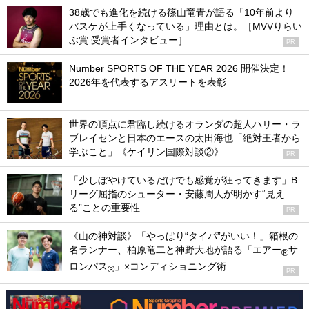
38歳でも進化を続ける篠山竜青が語る「10年前より
バスケが上手くなっている」理由とは。［MVVりらい
ぶ賞 受賞者インタビュー］
PR
Number SPORTS OF THE YEAR 2026 開催決定！
2026年を代表するアスリートを表彰
世界の頂点に君臨し続けるオランダの超人ハリー・ラ
ブレイセンと日本のエースの太田海也「絶対王者から
学ぶこと」《ケイリン国際対談②》
PR
「少しぼやけているだけでも感覚が狂ってきます」B
リーグ屈指のシューター・安藤周人が明かす“見え
る”ことの重要性
PR
《山の神対談》「やっぱり“タイパ”がいい！」箱根の
名ランナー、柏原竜二と神野大地が語る「エアー
サ
®
ロンパス
」×コンディショニング術
®
PR