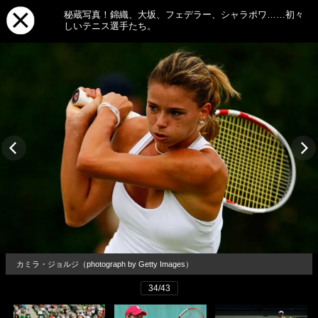
秘蔵写真！錦織、大坂、フェデラー、シャラポワ……初々
しいテニス選手たち。
カミラ・ジョルジ（photograph by Getty Images）
34/43