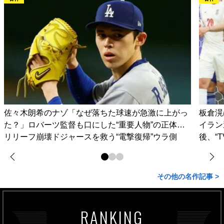
佐々木朗希のナゾ「なぜ落ちた球速が急激に上がっ
板倉滉
た？」ロバーツ監督も口にした“重要人物”の正体…
イラン
リリーフ崩壊ドジャースを救う“電撃復帰”ウラ側
後、“
その他の名作記事 >
RANKING