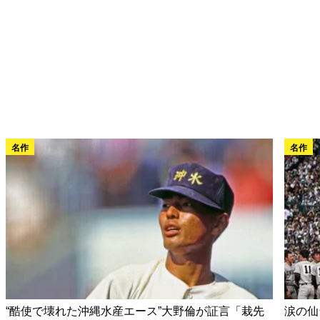
名作
名作
“酷使で壊れた沖縄水産エース”大野倫が証言「栽先
涙の仙