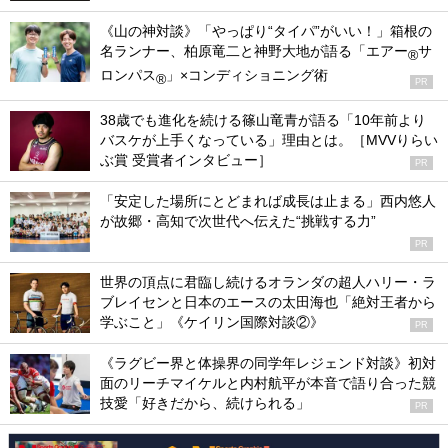
《山の神対談》「やっぱり“タイパ”がいい！」箱根の
名ランナー、柏原竜二と神野大地が語る「エアー
サ
®
ロンパス
」×コンディショニング術
®
PR
38歳でも進化を続ける篠山竜青が語る「10年前より
バスケが上手くなっている」理由とは。［MVVりらい
ぶ賞 受賞者インタビュー］
PR
「安定した場所にとどまれば成長は止まる」西内悠人
が故郷・高知で次世代へ伝えた“挑戦する力”
PR
世界の頂点に君臨し続けるオランダの超人ハリー・ラ
ブレイセンと日本のエースの太田海也「絶対王者から
学ぶこと」《ケイリン国際対談②》
PR
《ラグビー界と体操界の同学年レジェンド対談》初対
面のリーチマイケルと内村航平が本音で語り合った競
技愛「好きだから、続けられる」
PR