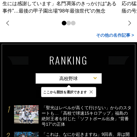
生には感謝しています」名門凋落のきっかけは“ある
応の猛
事件”…最後の甲子園出場“98年最強世代”の無念
蔭の号
その他の名作記事 >
RANKING
高校野球
×
ここから競技を選択できます
最新
24時間
週間
「聖光はレベルが高くて行けない」からのスタ
ートも…「高校で球速15キロアップ」福島の
絶対王者を封じた「ソフトボール出身」“背番
号17”の正体
「これは、なにか起きますね」9回表、扉は開