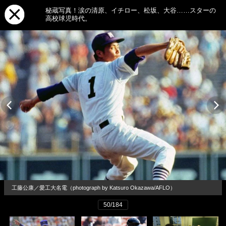
秘蔵写真！涙の清原、イチロー、松坂、大谷……スターの
高校球児時代。
工藤公康／愛工大名電（photograph by Katsuro Okazawa/AFLO）
50/184