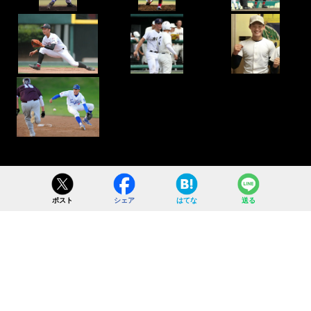
ポスト
シェア
はてな
送る