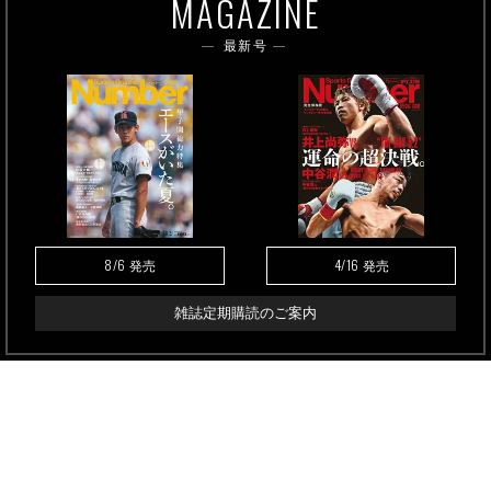
MAGAZINE
最新号
8/6
4/16
発売
発売
雑誌定期購読のご案内