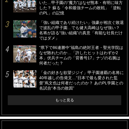
いた…甲子園の“魔力”はなぜ熊本・有明に味方
した？ 蘇る「令和最強チームの敗戦」「逆転
のPL」の記憶
「強い組織であり続けたい」強豪が相次ぐ敗退
で波乱の甲子園…でも健大高崎はなぜ強い？
名将が語る“強い組織”の真意「有能な社長だけ
ではダメ」
“県下で86連勝中”福島の絶対王者・聖光学院は
なぜ敗れたのか…「許したヒットはわずか2
本」伏兵チームの「背番号17」ナゾの右腕は
何者だった？
「金の好きな欲望ジジイ」甲子園連覇の名将に
40年越しの告発文…“日本で最も愛された監
督”蔦文也は何者だったのか？ あのPL学園との
名試合“本当の敗因”
もっと見る