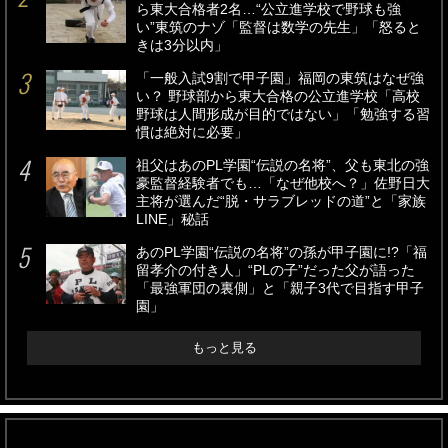
ら東大合格者2名…“公立進学校で野球も強
い”東筑のナゾ「監督は数学の先生」「怒ると
きは3分以内」
「一般入試9割で甲子園」福岡の東筑はなぜ強
い？ 野球部から東大合格の公立進学校「高校
野球は人間形成が目的ではない」「勉強する習
慣は絶対に必要」
祖父はあのPL学園“伝説の名将”、父も東北の強
豪監督経験者でも…「なぜ他校へ？」佐野日大
主将が選んだ“脱・サラブレッドの道”と「家族
LINE」秘話
あのPL学園“伝説の名将”の孫が甲子園に!?「福
留孝介の付き人」“PLの子”だった父が語った
「最強軍団の裏側」と「親子3代で目指す甲子
園」
もっと見る