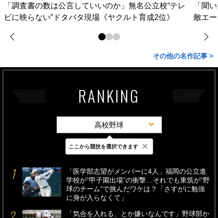
「調査書の数は公言していいのか」無名公立校“テレ
「聞い
ビに映らない”ドタバタ現場《ヤクルト育成2位》
敵エー
その他の名作記事 >
RANKING
高校野球
×
ここから競技を選択できます
最新
24時間
週間
「医学部志望がメンバーに4人」福岡の公立進
学校が“甲子園出場”の衝撃…それでも東筑が“野
球のチーム”で挑んだワケは？「さすがに勉強
に身が入らなくて」
「気合を入れる、とか嫌いなんです」野球部か