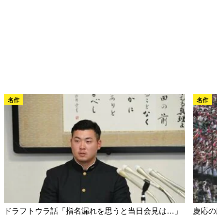
名作
名作
ドラフトウラ話「指名漏れを思うと当日会見は…」
慶応の