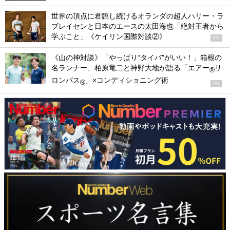
世界の頂点に君臨し続けるオランダの超人ハリー・ラ
ブレイセンと日本のエースの太田海也「絶対王者から
学ぶこと」《ケイリン国際対談②》
PR
《山の神対談》「やっぱり“タイパ”がいい！」箱根の
名ランナー、柏原竜二と神野大地が語る「エアー
サ
®
ロンパス
」×コンディショニング術
®
PR