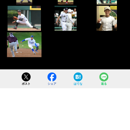
ポスト
シェア
はてな
送る