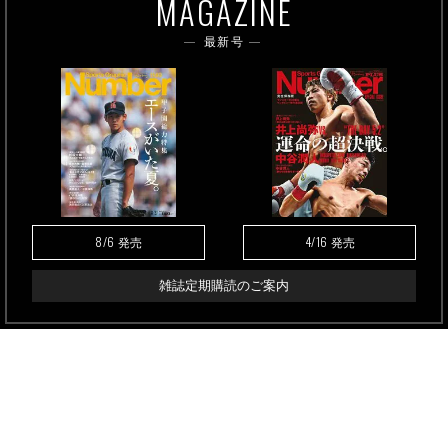
MAGAZINE
最新号
8/6
4/16
発売
発売
雑誌定期購読のご案内