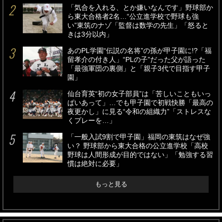
「気合を入れる、とか嫌いなんです」野球部か
ら東大合格者2名…“公立進学校で野球も強
い”東筑のナゾ「監督は数学の先生」「怒ると
きは3分以内」
あのPL学園“伝説の名将”の孫が甲子園に!?「福
留孝介の付き人」“PLの子”だった父が語った
「最強軍団の裏側」と「親子3代で目指す甲子
園」
仙台育英“初の女子部員”は「苦しいこともいっ
ぱいあって」…でも甲子園で初戦快勝「最高の
夜更かし」に見る“令和の組織力”「ストレスな
くプレーを…」
「一般入試9割で甲子園」福岡の東筑はなぜ強
い？ 野球部から東大合格の公立進学校「高校
野球は人間形成が目的ではない」「勉強する習
慣は絶対に必要」
もっと見る