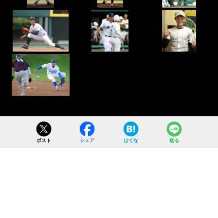
ポスト
シェア
はてな
送る