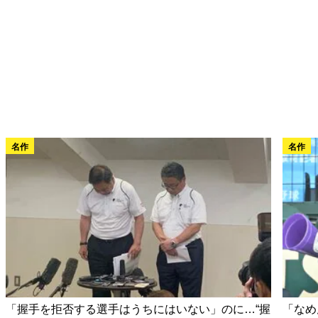
名作
名作
「握手を拒否する選手はうちにはいない」のに…“握
「なめ