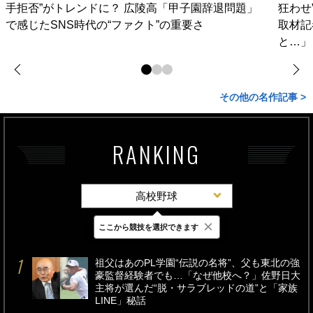
手拒否”がトレンドに？ 広陵高「甲子園辞退問題」
狂わせ
で感じたSNS時代の“ファクト”の重要さ
取材記
と…」
その他の名作記事 >
RANKING
高校野球
×
ここから競技を選択できます
最新
24時間
週間
祖父はあのPL学園“伝説の名将”、父も東北の強
豪監督経験者でも…「なぜ他校へ？」佐野日大
主将が選んだ“脱・サラブレッドの道”と「家族
LINE」秘話