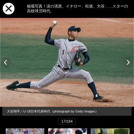
秘蔵写真！涙の清原、イチロー、松坂、大谷……スターの
高校球児時代。
大谷翔平／U-18日本代表時代（photograph by Getty Images）
17/184