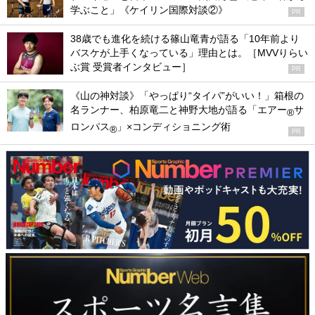
学ぶこと」《ケイリン国際対談②》
PR
38歳でも進化を続ける篠山竜青が語る「10年前より
バスケが上手くなっている」理由とは。［MVVりらい
ぶ賞 受賞者インタビュー］
PR
《山の神対談》「やっぱり“タイパ”がいい！」箱根の
名ランナー、柏原竜二と神野大地が語る「エアー
サ
®
ロンパス
」×コンディショニング術
®
PR