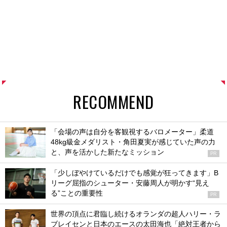
RECOMMEND
「会場の声は自分を客観視するバロメーター」柔道
48kg級金メダリスト・角田夏実が感じていた声の力
と、声を活かした新たなミッション
PR
「少しぼやけているだけでも感覚が狂ってきます」B
リーグ屈指のシューター・安藤周人が明かす“見え
る”ことの重要性
PR
世界の頂点に君臨し続けるオランダの超人ハリー・ラ
ブレイセンと日本のエースの太田海也「絶対王者から