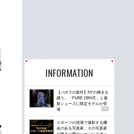
INFORMATION
【バボラの新作】NYの輝きを
纏う。「PURE DRIVE」と最
新シューズに限定モデルが登
場
PR
スポーツの現場で撮影する機
会のある写真家、その写真家
が撮る一瞬のシーンにスポッ