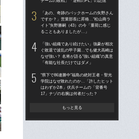
チームの敗戦」「逆転のPL」の記憶
「
「あの、奇跡のバックホームの矢野さん
“県
ですか？」営業部長に昇格…“松山商ラ
学
イト”矢野勝嗣（43）の今「重荷に感じ
は
ることもありましたが…」
17
「強い組織であり続けたい」強豪が相次
大
ぐ敗退で波乱の甲子園…でも健大高崎は
の
なぜ強い？ 名将が語る“強い組織”の真意
い？
「有能な社長だけではダメ」
け
“県下で86連勝中”福島の絶対王者・聖光
「
学院はなぜ敗れたのか…「許したヒット
扉は
はわずか2本」伏兵チームの「背番号
本・
17」ナゾの右腕は何者だった？
チー
もっと見る