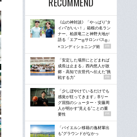
RECOMMEND
《山の神対談》「やっぱり“タ
イパ”がいい！」箱根の名ラン
ナー、柏原竜二と神野大地が
語る「エアー
サロンパス
」
®
®
×コンディショニング術
PR
「安定した場所にとどまれば
成長は止まる」西内悠人が故
郷・高知で次世代へ伝えた“挑
戦する力”
PR
「少しぼやけているだけでも
感覚が狂ってきます」Bリー
グ屈指のシューター・安藤周
人が明かす“見える”ことの重
要性
PR
「バイエルン移籍の逸材輩出
も“グラウンドがなかっ