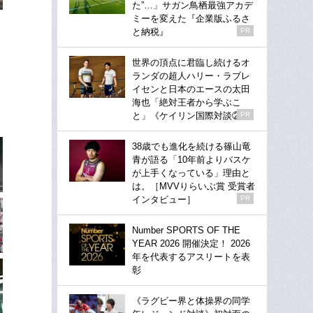
た”…」サガン鳥栖最強アカデ
ミーを変えた『企業版ふるさ
と納税』
PR
世界の頂点に君臨し続けるオ
ランダの超人ハリー・ラブレ
イセンと日本のエースの太田
海也「絶対王者から学ぶこ
と」《ケイリン国際対談②》
PR
38歳でも進化を続ける篠山竜
青が語る「10年前よりバスケ
が上手くなっている」理由と
は。［MVVりらいぶ賞 受賞者
インタビュー］
PR
Number SPORTS OF THE
YEAR 2026 開催決定！ 2026
年を代表するアスリートを表
彰
《ラグビー界と体操界の同学