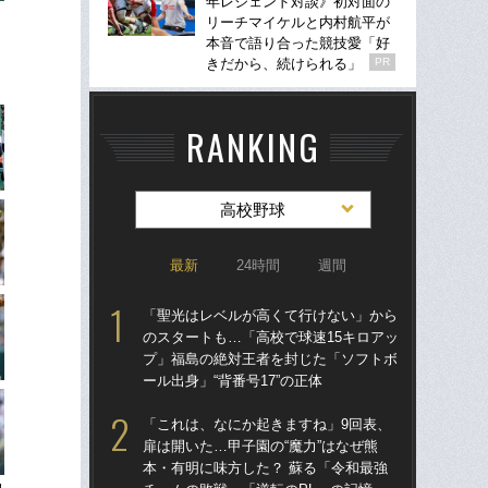
年レジェンド対談》初対面の
リーチマイケルと内村航平が
本音で語り合った競技愛「好
きだから、続けられる」
PR
RANKING
高校野球
最新
24時間
週間
「聖光はレベルが高くて行けない」から
「
のスタートも…「高校で球速15キロアッ
のス
プ」福島の絶対王者を封じた「ソフトボ
プ
ール出身」“背番号17”の正体
ール
「これは、なにか起きますね」9回表、
「
扉は開いた…甲子園の“魔力”はなぜ熊
ぐ
本・有明に味方した？ 蘇る「令和最強
なぜ