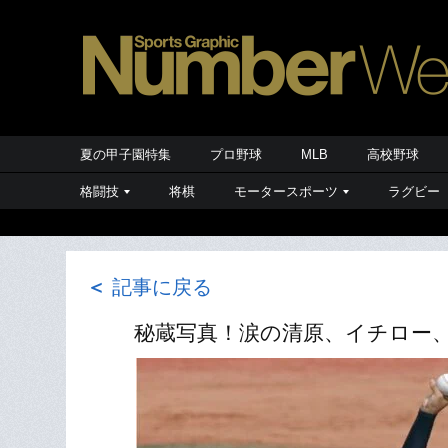
夏の甲子園特集
プロ野球
MLB
高校野球
格闘技
将棋
モータースポーツ
ラグビー
＜
記事に戻る
秘蔵写真！涙の清原、イチロー