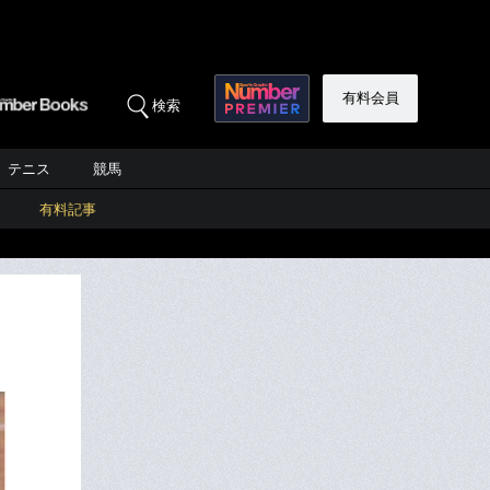
有料会員
検索
テニス
競馬
有料記事