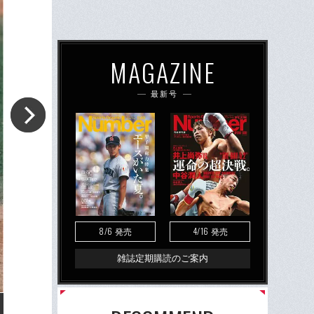
MAGAZINE
最新号
8/6
4/16
発売
発売
雑誌定期購読のご案内