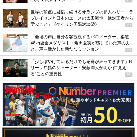
PR
世界の頂点に君臨し続けるオランダの超人ハリー・ラ
ブレイセンと日本のエースの太田海也「絶対王者から
学ぶこと」《ケイリン国際対談②》
PR
「会場の声は自分を客観視するバロメーター」柔道
48kg級金メダリスト・角田夏実が感じていた声の力
と、声を活かした新たなミッション
PR
「少しぼやけているだけでも感覚が狂ってきます」B
リーグ屈指のシューター・安藤周人が明かす“見え
る”ことの重要性
PR