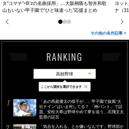
タ“コマチ”=B’zの名曲採用」…大阪桐蔭も智弁和歌
ヨット
山もいない甲子園で“ひと味違った”応援まとめ
ナ（3
その他の名作記事 >
RANKING
高校野球
×
ここから競技を選択できます
最新
24時間
週間
「あの馬庭優太の様子が…」甲子園で旋風“大
社ナイン”はいま何してる？ 「神バント」で話
題、安松大希は野球やめて夢を追う…石飛文太
監督の証言
「気合を入れる、とか嫌いなんです」野球部か