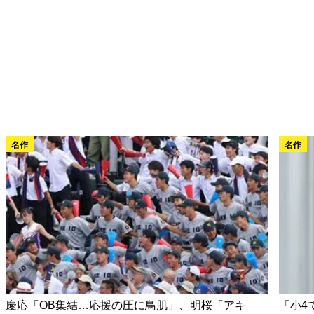
名作
名作
慶応「OB集結…応援の圧に鳥肌」、明桜「アキ
「小4