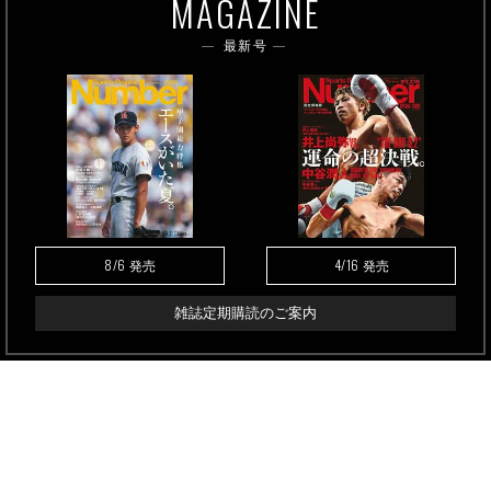
MAGAZINE
最新号
8/6
4/16
発売
発売
雑誌定期購読のご案内