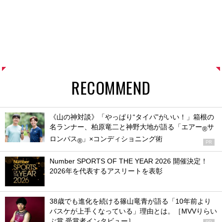
RECOMMEND
《山の神対談》「やっぱり“タイパ”がいい！」箱根の
名ランナー、柏原竜二と神野大地が語る「エアー
サ
®
ロンパス
」×コンディショニング術
®
PR
Number SPORTS OF THE YEAR 2026 開催決定！
2026年を代表するアスリートを表彰
38歳でも進化を続ける篠山竜青が語る「10年前より
バスケが上手くなっている」理由とは。［MVVりらい
ぶ賞 受賞者インタビュー］