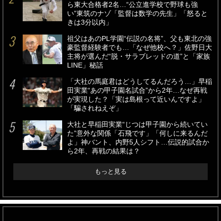
ら東大合格者2名…“公立進学校で野球も強
い”東筑のナゾ「監督は数学の先生」「怒ると
きは3分以内」
祖父はあのPL学園“伝説の名将”、父も東北の強
豪監督経験者でも…「なぜ他校へ？」佐野日大
主将が選んだ“脱・サラブレッドの道”と「家族
LINE」秘話
「大社の馬庭君はどうしてるんだろう…」早稲
田実業“あの甲子園名試合”から2年…なぜ再戦
が実現した？「実は島根って近いんですよ」
「騙されねえぞ」
大社と早稲田実業“じつは甲子園から続いてい
た”意外な関係「石飛です」「何しに来るんだ
よ」神バント、内野5人シフト…伝説的試合か
ら2年、再戦の結果は？
もっと見る