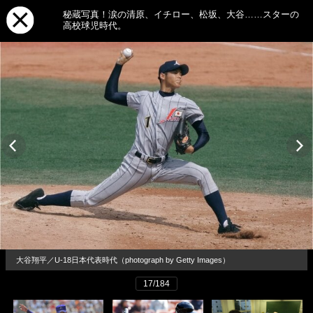
秘蔵写真！涙の清原、イチロー、松坂、大谷……スターの
高校球児時代。
大谷翔平／U-18日本代表時代（photograph by Getty Images）
17/184