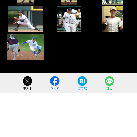
ポスト
シェア
はてな
送る