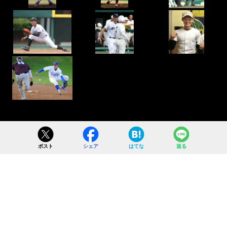
ポスト
シェア
はてな
送る