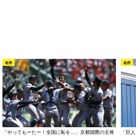
名作
名作
「やってもーたー！全国に恥を…」京都国際の主将
「巨人