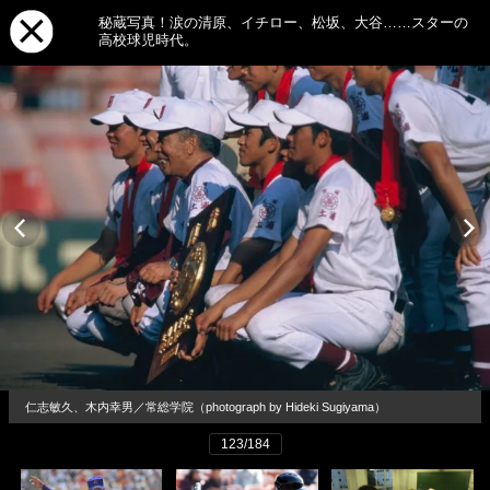
秘蔵写真！涙の清原、イチロー、松坂、大谷……スターの
高校球児時代。
仁志敏久、木内幸男／常総学院（photograph by Hideki Sugiyama）
123/184