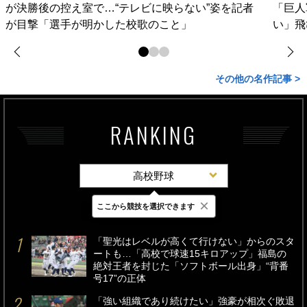
が決勝後の控え室で…“テレビに映らない”姿を記者
「巨人
が目撃「選手が明かした校歌のこと」
い」飛
その他の名作記事 >
RANKING
高校野球
×
ここから競技を選択できます
最新
24時間
週間
「聖光はレベルが高くて行けない」からのスタ
ートも…「高校で球速15キロアップ」福島の
絶対王者を封じた「ソフトボール出身」“背番
号17”の正体
「強い組織であり続けたい」強豪が相次ぐ敗退