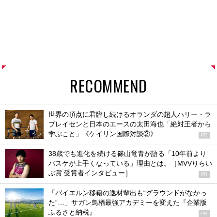
RECOMMEND
世界の頂点に君臨し続けるオランダの超人ハリー・ラ
ブレイセンと日本のエースの太田海也「絶対王者から
学ぶこと」《ケイリン国際対談②》
PR
38歳でも進化を続ける篠山竜青が語る「10年前より
バスケが上手くなっている」理由とは。［MVVりらい
ぶ賞 受賞者インタビュー］
PR
「バイエルン移籍の逸材輩出も“グラウンドがなかっ
た”…」サガン鳥栖最強アカデミーを変えた『企業版
ふるさと納税』
PR