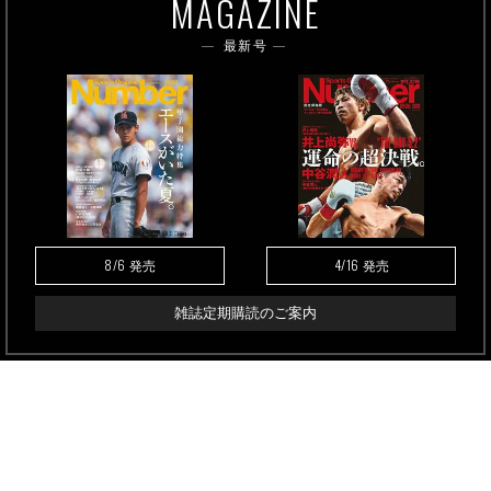
MAGAZINE
最新号
8/6
4/16
発売
発売
雑誌定期購読のご案内