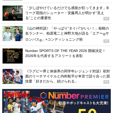
「少しぼやけているだけでも感覚が狂ってきます」B
リーグ屈指のシューター・安藤周人が明かす“見え
る”ことの重要性
PR
《山の神対談》「やっぱり“タイパ”がいい！」箱根の
名ランナー、柏原竜二と神野大地が語る「エアー
サ
®
ロンパス
」×コンディショニング術
®
PR
Number SPORTS OF THE YEAR 2026 開催決定！
2026年を代表するアスリートを表彰
《ラグビー界と体操界の同学年レジェンド対談》初対
面のリーチマイケルと内村航平が本音で語り合った競
技愛「好きだから、続けられる」
PR