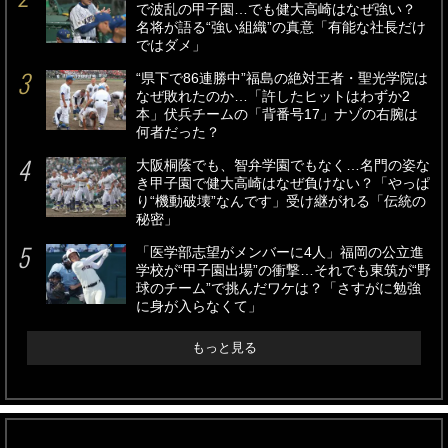
で波乱の甲子園…でも健大高崎はなぜ強い？
名将が語る“強い組織”の真意「有能な社長だけ
ではダメ」
“県下で86連勝中”福島の絶対王者・聖光学院は
なぜ敗れたのか…「許したヒットはわずか2
本」伏兵チームの「背番号17」ナゾの右腕は
何者だった？
大阪桐蔭でも、智弁学園でもなく…名門の姿な
き甲子園で健大高崎はなぜ負けない？「やっぱ
り“機動破壊”なんです」受け継がれる「伝統の
秘密」
「医学部志望がメンバーに4人」福岡の公立進
学校が“甲子園出場”の衝撃…それでも東筑が“野
球のチーム”で挑んだワケは？「さすがに勉強
に身が入らなくて」
もっと見る