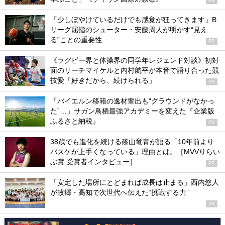
PR
「少しぼやけているだけでも感覚が狂ってきます」B
リーグ屈指のシューター・安藤周人が明かす“見え
る”ことの重要性
PR
《ラグビー界と体操界の同学年レジェンド対談》初対
面のリーチマイケルと内村航平が本音で語り合った競
技愛「好きだから、続けられる」
PR
「バイエルン移籍の逸材輩出も“グラウンドがなかっ
た”…」サガン鳥栖最強アカデミーを変えた『企業版
ふるさと納税』
PR
38歳でも進化を続ける篠山竜青が語る「10年前より
バスケが上手くなっている」理由とは。［MVVりらい
ぶ賞 受賞者インタビュー］
PR
「安定した場所にとどまれば成長は止まる」西内悠人
が故郷・高知で次世代へ伝えた“挑戦する力”
PR