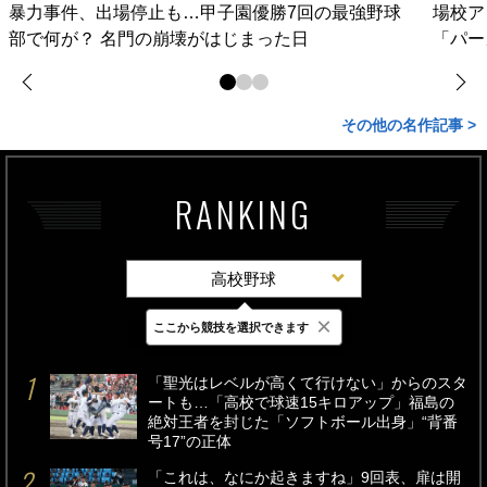
暴力事件、出場停止も…甲子園優勝7回の最強野球
場校ア
部で何が？ 名門の崩壊がはじまった日
「パー
その他の名作記事 >
RANKING
高校野球
×
ここから競技を選択できます
最新
24時間
週間
「聖光はレベルが高くて行けない」からのスタ
ートも…「高校で球速15キロアップ」福島の
絶対王者を封じた「ソフトボール出身」“背番
号17”の正体
「これは、なにか起きますね」9回表、扉は開