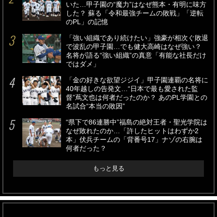
いた…甲子園の“魔力”はなぜ熊本・有明に味方
した？ 蘇る「令和最強チームの敗戦」「逆転
のPL」の記憶
「強い組織であり続けたい」強豪が相次ぐ敗退
で波乱の甲子園…でも健大高崎はなぜ強い？
名将が語る“強い組織”の真意「有能な社長だけ
ではダメ」
「金の好きな欲望ジジイ」甲子園連覇の名将に
40年越しの告発文…“日本で最も愛された監
督”蔦文也は何者だったのか？ あのPL学園との
名試合“本当の敗因”
“県下で86連勝中”福島の絶対王者・聖光学院は
なぜ敗れたのか…「許したヒットはわずか2
本」伏兵チームの「背番号17」ナゾの右腕は
何者だった？
もっと見る