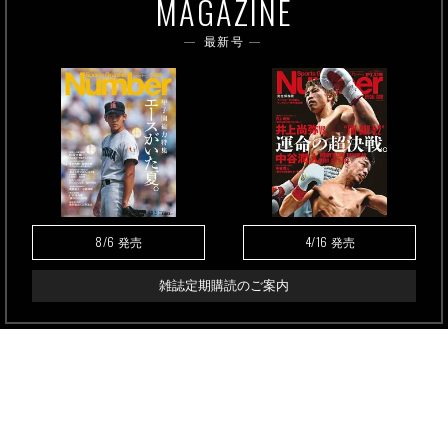
MAGAZINE
最新号
8/6
4/16
発売
発売
雑誌定期購読のご案内