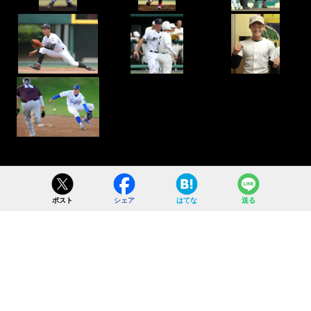
ポスト
シェア
はてな
送る