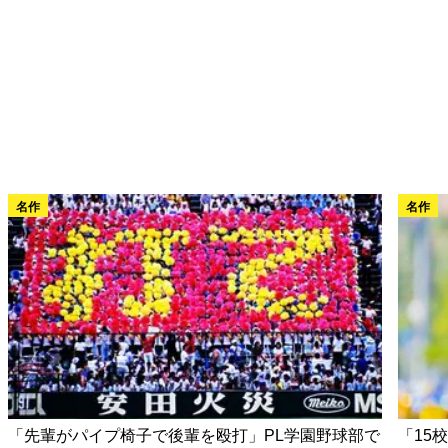
名作
名作
「先輩がパイプ椅子で後輩を殴打」PL学園野球部で
「15