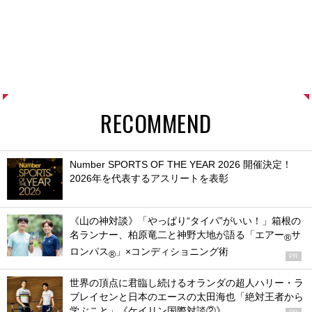
RECOMMEND
Number SPORTS OF THE YEAR 2026 開催決定！
2026年を代表するアスリートを表彰
《山の神対談》「やっぱり“タイパ”がいい！」箱根の
名ランナー、柏原竜二と神野大地が語る「エアー
サ
®
ロンパス
」×コンディショニング術
®
PR
世界の頂点に君臨し続けるオランダの超人ハリー・ラ
ブレイセンと日本のエースの太田海也「絶対王者から
学ぶこと」《ケイリン国際対談②》