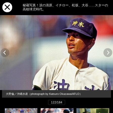
秘蔵写真！涙の清原、イチロー、松坂、大谷……スターの
高校球児時代。
大野倫／沖縄水産（photograph by Katsuro Okazawa/AFLO）
122/184